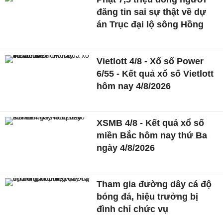
đăng tin sai sự thật về dự
án Trục đại lộ sông Hồng
Vietlott 4/8 - Xổ số Power
6/55 - Kết quả xổ số Vietlott
hôm nay 4/8/2026
XSMB 4/8 - Kết quả xổ số
miền Bắc hôm nay thứ Ba
ngày 4/8/2026
Tham gia đường dây cá độ
bóng đá, hiệu trưởng bị
đình chỉ chức vụ