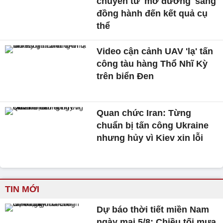
chuyển từ 'mở đường' sang
đồng hành đến kết quả cụ
thể
Video cận cảnh UAV 'lạ' tấn
công tàu hàng Thổ Nhĩ Kỳ
trên biển Đen
Quan chức Iran: Từng
chuẩn bị tấn công Ukraine
nhưng hủy vì Kiev xin lỗi
TIN MỚI
Dự báo thời tiết miền Nam
ngày mai 5/8: Chiều tối mưa