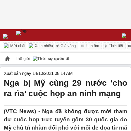
Mới nhất
Xem nhiều
💰 Giá vàng
📅 Lịch âm
☀️ Thời tiết

Thế giới
Thời sự quốc tế
Xuất bản ngày 14/10/2021 08:14 AM
Nga bị Mỹ cùng 29 nước ‘cho
ra rìa’ cuộc họp an ninh mạng
(VTC News) -
Nga đã không được mời tham
dự cuộc họp trực tuyến gồm 30 quốc gia do
Mỹ chủ trì nhằm đối phó với mối đe dọa từ mã