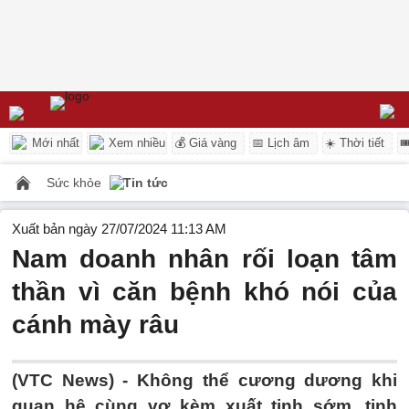
Mới nhất
Xem nhiều
💰 Giá vàng
📅 Lịch âm
☀️ Thời tiết

Sức khỏe
Tin tức
Xuất bản ngày 27/07/2024 11:13 AM
Nam doanh nhân rối loạn tâm
thần vì căn bệnh khó nói của
cánh mày râu
(VTC News) -
Không thể cương dương khi
quan hệ cùng vợ kèm xuất tinh sớm, tinh