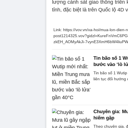
lượng cảnh sát giao thông triển
tỉnh, đặc biệt là trên Quốc lộ 4D v
Link: https://vov.vn/xa-hoi/mua-lon-dien-
post1214325.vov?gidzl=KureFnVmC6
zkEH_AOMyAkJi-7vynE3XmH6bW4liuP
Tin bão số 1 W
bước vào ‘lò l
Tin bão số 1 Wutip
liên tục đổi hướng
Chuyên gia: Mư
hiếm gặp
Theo chuyên gia, 