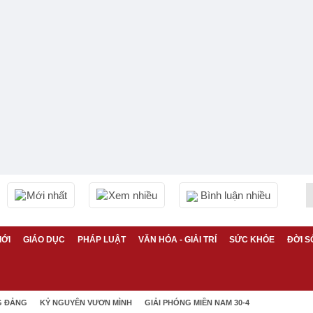
Mới nhất
Xem nhiều
Bình luận nhiều
IỚI
GIÁO DỤC
PHÁP LUẬT
VĂN HÓA - GIẢI TRÍ
SỨC KHỎE
ĐỜI S
G ĐẢNG
KỶ NGUYÊN VƯƠN MÌNH
GIẢI PHÓNG MIỀN NAM 30-4