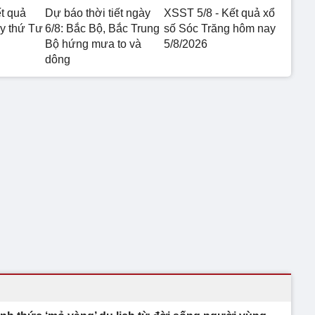
t quả
Dự báo thời tiết ngày
XSST 5/8 - Kết quả xổ
 thứ Tư
6/8: Bắc Bộ, Bắc Trung
số Sóc Trăng hôm nay
Bộ hứng mưa to và
5/8/2026
dông