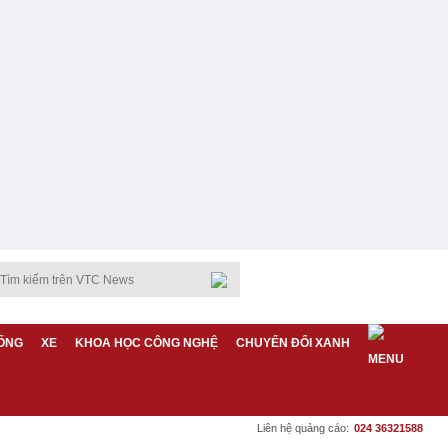
ỐNG
XE
KHOA HỌC CÔNG NGHỆ
CHUYỂN ĐỔI XANH
Liên hệ quảng cáo:
024 36321588