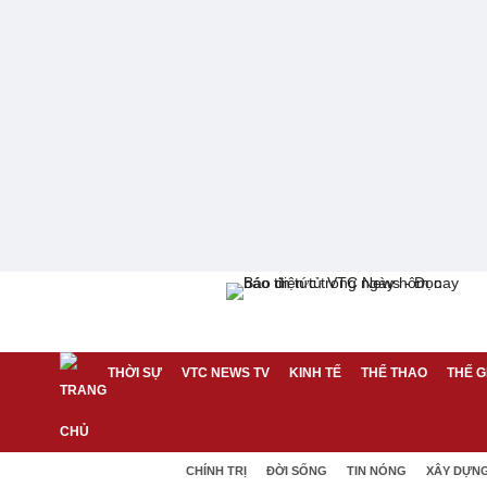
THỜI SỰ
VTC NEWS TV
KINH TẾ
THỂ THAO
THẾ G
CHÍNH TRỊ
ĐỜI SỐNG
TIN NÓNG
XÂY DỰN