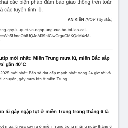
 khai các biện pháp đảm bảo giao thông trên toàn
à các tuyến tỉnh lộ.
AN KIÊN
(VOV-Tây Bắc)
rong-gay-lu-quet-va-ngap-ung-cuc-bo-tai-lao-cai-
PGccWn5UmoObIUQJeAl39hICiwCrguCMKQcM4zM-
W
utip mới nhất: Miền Trung mưa lũ, miền Bắc sắp
ửa’ gần 40°C
 2025 mới nhất: Bão sẽ đạt cấp mạnh nhất trong 24 giờ tới và
 di chuyển, gây mưa lớn ở miền Trung.
a lũ gây ngập lụt ở miền Trung trong tháng 6 là
đợt mưa lũ vừa xảy ra ở miền Trung trong những ngày tháng 6