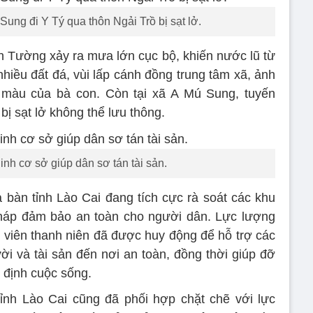
ung đi Y Tý qua thôn Ngải Trồ bị sạt lở.
nh Tường xảy ra mưa lớn cục bộ, khiến nước lũ từ
iều đất đá, vùi lấp cánh đồng trung tâm xã, ảnh
 màu của bà con. Còn tại xã A Mú Sung, tuyến
bị sạt lở không thể lưu thông.
nh cơ sở giúp dân sơ tán tài sản.
a bàn tỉnh Lào Cai đang tích cực rà soát các khu
pháp đảm bảo an toàn cho người dân. Lực lượng
 viên thanh niên đã được huy động để hỗ trợ các
ười và tài sản đến nơi an toàn, đồng thời giúp đỡ
 định cuộc sống.
ỉnh Lào Cai cũng đã phối hợp chặt chẽ với lực