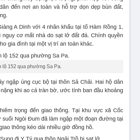
ân đến nơi an toàn và hỗ trợ dọn dẹp bùn đất,
ng.
iàng A Dinh với 4 nhân khẩu tại tổ Hàm Rồng 1,
 nguy cơ mất nhà do sạt lở đất đá. Chính quyền
ho gia đình tại một vị trí an toàn khác.
nh lộ 152 qua phường Sa Pa.
ây ngập úng cục bộ tại thôn Sả Chải. Hai hộ dân
ại nặng khi ao cá tràn bờ, ước tính ban đầu khoảng
iêm trọng đến giao thông. Tại khu vực xã Cốc
ừ suối Ngòi Đum đã làm ngập một đoạn đường tại
giao thông kéo dài nhiều giờ đồng hồ.