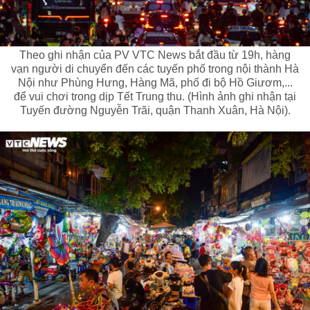
Theo ghi nhận của PV VTC News bắt đầu từ 19h, hàng
vạn người di chuyển đến các tuyến phố trong nội thành Hà
Nội như Phùng Hưng, Hàng Mã, phố đi bộ Hồ Giươm,...
để vui chơi trong dịp Tết Trung thu. (Hình ảnh ghi nhận tại
Tuyến đường Nguyễn Trãi, quận Thanh Xuân, Hà Nội).