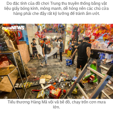
Do đặc tính của đồ chơi Trung thu truyền thống bằng vật
liệu giấy bóng kính, mỏng manh, dễ hỏng nên các chủ cửa
hàng phải che đậy rất kỹ lưỡng để tránh ẩm ướt.
Tiểu thương Hàng Mã vội vã bê đồ, chạy trốn cơn mưa
lớn.