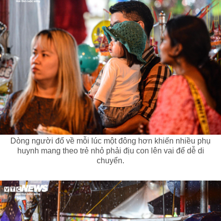
Dòng người đổ về mỗi lúc một đông hơn khiến nhiều phụ
huynh mang theo trẻ nhỏ phải địu con lên vai để dễ di
chuyển.