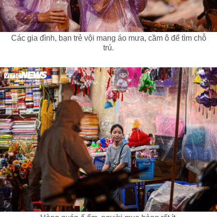
Các gia đình, bạn trẻ vội mang áo mưa, cầm ô để tìm chỗ
trú.