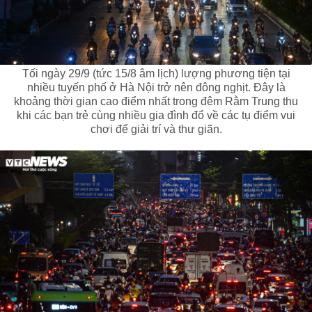
Tối ngày 29/9 (tức 15/8 âm lịch) lượng phương tiện tại
nhiều tuyến phố ở Hà Nội trở nên đông nghịt. Đây là
khoảng thời gian cao điểm nhất trong đêm Rằm Trung thu
khi các bạn trẻ cùng nhiều gia đình đổ về các tụ điểm vui
chơi để giải trí và thư giãn.