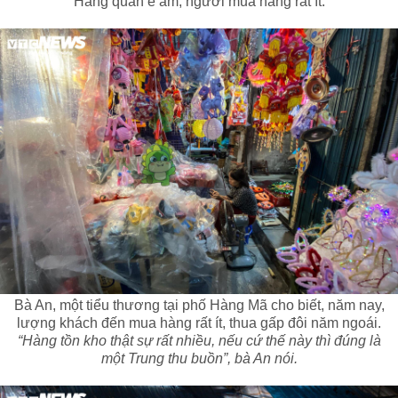
Hàng quán ế ẩm, người mua hàng rất ít.
Bà An, một tiểu thương tại phố Hàng Mã cho biết, năm nay,
lượng khách đến mua hàng rất ít, thua gấp đôi năm ngoái.
“Hàng tồn kho thật sự rất nhiều, nếu cứ thế này thì đúng là
một Trung thu buồn”, bà An nói.