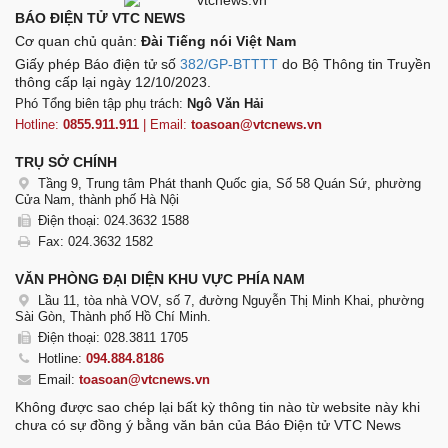
BÁO ĐIỆN TỬ VTC NEWS
Cơ quan chủ quản:
Đài Tiếng nói Việt Nam
Giấy phép Báo điện tử số
382/GP-BTTTT
do Bộ Thông tin Truyền
thông cấp lại ngày 12/10/2023.
Phó Tổng biên tập phụ trách:
Ngô Văn Hải
Hotline:
0855.911.911
| Email:
toasoan@vtcnews.vn
TRỤ SỞ CHÍNH
Tầng 9, Trung tâm Phát thanh Quốc gia, Số 58 Quán Sứ, phường
Cửa Nam, thành phố Hà Nội
Điện thoại: 024.3632 1588
Fax: 024.3632 1582
VĂN PHÒNG ĐẠI DIỆN KHU VỰC PHÍA NAM
Lầu 11, tòa nhà VOV, số 7, đường Nguyễn Thị Minh Khai, phường
Sài Gòn, Thành phố Hồ Chí Minh.
Điện thoại: 028.3811 1705
Hotline:
094.884.8186
Email:
toasoan@vtcnews.vn
Không được sao chép lại bất kỳ thông tin nào từ website này khi
chưa có sự đồng ý bằng văn bản của Báo Điện tử VTC News