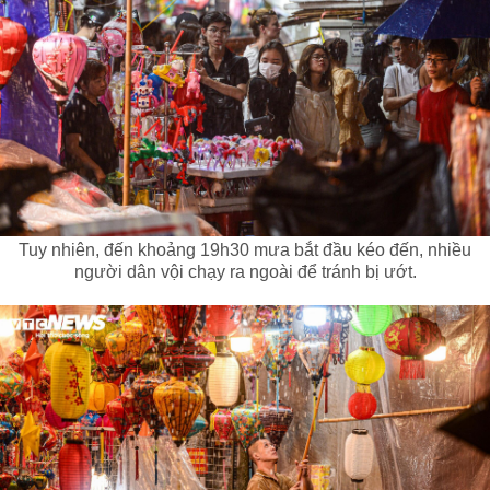
Tuy nhiên, đến khoảng 19h30 mưa bắt đầu kéo đến, nhiều
người dân vội chạy ra ngoài để tránh bị ướt.