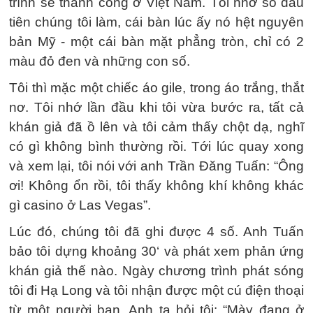
trình sẽ thành công ở Việt Nam. Tôi nhớ số đầu
tiên chúng tôi làm, cái bàn lúc ấy nó hệt nguyên
bản Mỹ - một cái bàn mặt phẳng tròn, chỉ có 2
màu đỏ đen và những con số.
Tôi thì mặc một chiếc áo gile, trong áo trắng, thắt
nơ. Tôi nhớ lần đầu khi tôi vừa bước ra, tất cả
khán giả đã ồ lên và tôi cảm thấy chột dạ, nghĩ
có gì không bình thường rồi. Tới lúc quay xong
và xem lại, tôi nói với anh Trần Đăng Tuấn: “Ông
ơi! Không ổn rồi, tôi thấy không khí không khác
gì casino ở Las Vegas”.
Lúc đó, chúng tôi đã ghi được 4 số. Anh Tuấn
bảo tôi dựng khoảng 30‘ và phát xem phản ứng
khán giả thế nào. Ngày chương trình phát sóng
tôi đi Hạ Long và tôi nhận được một cú điện thoại
từ một người bạn. Anh ta hỏi tôi: “Mày đang ở