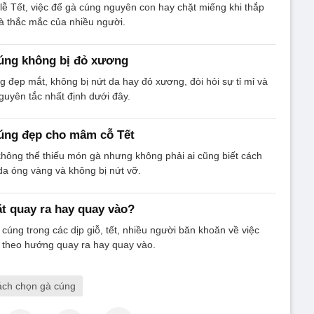
ễ Tết, việc để gà cúng nguyên con hay chặt miếng khi thắp
là thắc mắc của nhiều người.
cúng không bị đỏ xương
 đẹp mắt, không bị nứt da hay đỏ xương, đòi hỏi sự tỉ mỉ và
guyên tắc nhất định dưới đây.
cúng đẹp cho mâm cỗ Tết
hông thể thiếu món gà nhưng không phải ai cũng biết cách
da óng vàng và không bị nứt vỡ.
t quay ra hay quay vào?
cúng trong các dịp giỗ, tết, nhiều người băn khoăn về việc
o, theo hướng quay ra hay quay vào.
ách chọn gà cúng