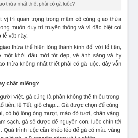
o thừa nhất thiết phải có gà luộc?
 vị trí quan trọng trong mâm cỗ cúng giao thừa
ong muốn duy trì truyền thống và vì đặc biệt coi
 lễ vật này.
ao thừa thể hiện lòng thành kính đối với tổ tiên,
 một khởi đầu mới tốt đẹp, về ánh sáng và hy
o thừa không nhất thiết phải có gà luộc, đây vẫn
ay chặt miếng?
ười Việt, gà cúng là phần không thể thiếu trong
ổ tiên, lễ Tết, giỗ chạp... Gà được chọn để cúng
ái, có bộ lông óng mượt, mào đỏ tươi, chân vàng
làm sạch, gà sẽ được để nguyên con, luộc chín tới
. Quá trình luộc cần khéo léo để gà có màu vàng