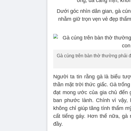
óng, da căng mịn, khôn
Dưới góc nhìn dân gian, gà cú
nhằm giữ trọn vẹn vẻ đẹp thẩm m
Gà cúng trên bàn thờ thường phải đ
Người ta tin rằng gà là biểu tượ
thần mặt trời thức giấc. Gà trống
đạt mong ước của gia chủ đến g
ban phước lành. Chính vì vậy,
không chỉ giúp tăng tính thẩm m
cất tiếng gáy. Hơn thế nữa, gà
đầy.