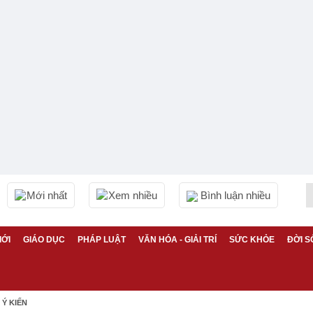
Mới nhất
Xem nhiều
Bình luận nhiều
IỚI
GIÁO DỤC
PHÁP LUẬT
VĂN HÓA - GIẢI TRÍ
SỨC KHỎE
ĐỜI S
Ý KIẾN