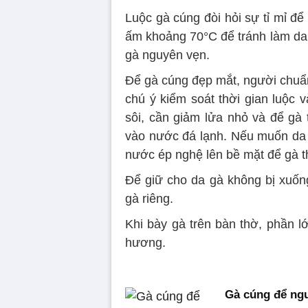
Luộc gà cúng đòi hỏi sự tỉ mỉ để
ấm khoảng 70°C để tránh làm da b
gà nguyên vẹn.
Để gà cúng đẹp mắt, người chuẩn 
chú ý kiểm soát thời gian luộc 
sôi, cần giảm lửa nhỏ và để gà
vào nước đá lạnh. Nếu muốn da
nước ép nghệ lên bề mặt để gà 
Để giữ cho da gà không bị xuống
gà riêng.
Khi bày gà trên bàn thờ, phần l
hương.
Gà cúng để ng