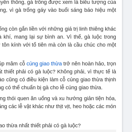
uyền thống, gà trống được xem là biểu tượng của
ng, vì gà trống gáy vào buổi sáng báo hiệu một
ng còn gắn liền với những giá trị linh thiêng khác
 khí, mang lại sự bình an. Vì thế, gà luộc trong
tôn kính với tổ tiên mà còn là cầu chúc cho một
giúp mâm cỗ
cúng giao thừa
trở nên hoàn hảo, trọn
thiết phải có gà luộc? Không phải, vì thực tế là
ào cũng có điều kiện làm cỗ cúng giao thừa thịnh
g có thể chuẩn bị gà cho lễ cúng giao thừa.
rong thói quen ăn uống và xu hướng giản tiện hóa,
ằng các lễ vật khác như thịt vịt, heo hoặc các món