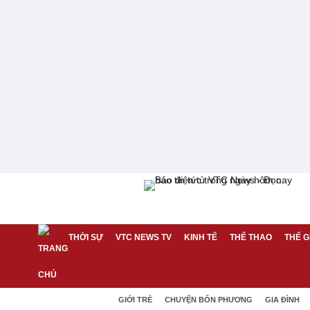
THỜI SỰ
VTC NEWS TV
KINH TẾ
THỂ THAO
THẾ G
GIỚI TRẺ
CHUYỆN BỐN PHƯƠNG
GIA ĐÌNH