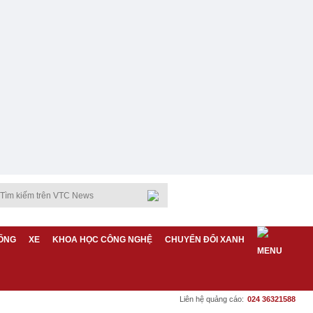
ỐNG
XE
KHOA HỌC CÔNG NGHỆ
CHUYỂN ĐỔI XANH
Liên hệ quảng cáo:
024 36321588