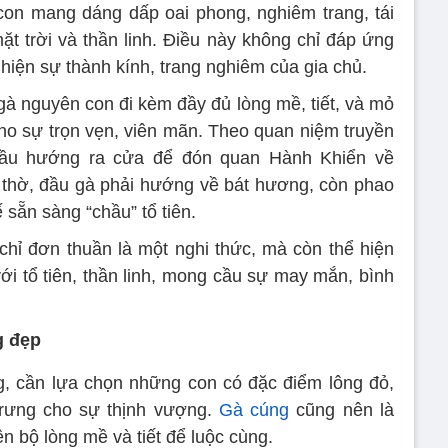
con mang dáng dấp oai phong, nghiêm trang, tái
ặt trời và thần linh. Điều này không chỉ đáp ứng
hiện sự thành kính, trang nghiêm của gia chủ.
gà nguyên con đi kèm đầy đủ lòng mề, tiết, và mỏ
o sự trọn vẹn, viên mãn. Theo quan niệm truyền
đầu hướng ra cửa để đón quan Hành Khiển về
 thờ, đầu gà phải hướng về bát hương, còn phao
ế sẵn sàng “chầu” tổ tiên.
chỉ đơn thuần là một nghi thức, mà còn thể hiện
với tổ tiên, thần linh, mong cầu sự may mắn, bình
g đẹp
g, cần lựa chọn những con có đặc điểm lông đỏ,
rưng cho sự thịnh vượng.
Gà cúng
cũng nên là
 bộ lòng mề và tiết để luộc cùng.