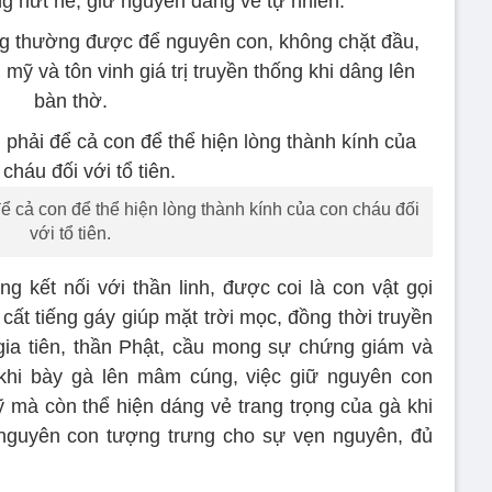
g nứt nẻ, giữ nguyên dáng vẻ tự nhiên.
ng thường được để nguyên con, không chặt đầu,
ỹ và tôn vinh giá trị truyền thống khi dâng lên
bàn thờ.
ể cả con để thể hiện lòng thành kính của con cháu đối
với tổ tiên.
ng kết nối với thần linh, được coi là con vật gọi
 cất tiếng gáy giúp mặt trời mọc, đồng thời truyền
ia tiên, thần Phật, cầu mong sự chứng giám và
 khi bày gà lên mâm cúng, việc giữ nguyên con
ỹ mà còn thể hiện dáng vẻ trang trọng của gà khi
 nguyên con tượng trưng cho sự vẹn nguyên, đủ