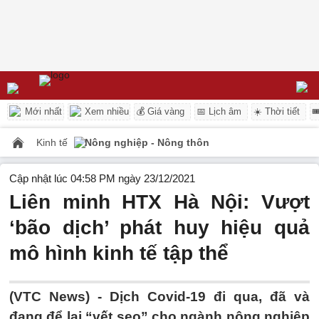
Mới nhất
Xem nhiều
💰 Giá vàng
📅 Lịch âm
☀️ Thời tiết

Kinh tế
Nông nghiệp - Nông thôn
Cập nhật lúc 04:58 PM ngày 23/12/2021
Liên minh HTX Hà Nội: Vượt
‘bão dịch’ phát huy hiệu quả
mô hình kinh tế tập thể
(VTC News) -
Dịch Covid-19 đi qua, đã và
đang để lại “vết sẹo” cho ngành nông nghiệp