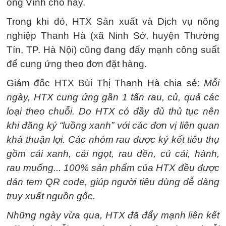
ông Vĩnh cho hay.
Trong khi đó, HTX Sản xuất và Dịch vụ nông
nghiệp Thanh Hà (xã Ninh Sở, huyện Thường
Tín, TP. Hà Nội) cũng đang đẩy mạnh công suất
để cung ứng theo đơn đặt hàng.
Giám đốc HTX Bùi Thị Thanh Hà chia sẻ:
Mỗi
ngày, HTX cung ứng gần 1 tấn rau, củ, quả các
loại theo chuỗi. Do HTX có đầy đủ thủ tục nên
khi đăng ký “luồng xanh” với các đơn vị liên quan
khá thuận lợi. Các nhóm rau được ký kết tiêu thụ
gồm cải xanh, cải ngọt, rau dền, củ cải, hành,
rau muống... 100% sản phẩm của HTX đều được
dán tem QR code, giúp người tiêu dùng dễ dàng
truy xuất nguồn gốc.
Những ngày vừa qua, HTX đã đẩy mạnh liên kết