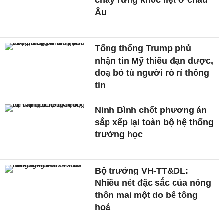
cháy rừng khốc liệt ở châu
Âu
Tổng thống Trump phủ
nhận tin Mỹ thiếu đạn dược,
doạ bỏ tù người rò rỉ thông
tin
Ninh Bình chốt phương án
sắp xếp lại toàn bộ hệ thống
trường học
Bộ trưởng VH-TT&DL:
Nhiều nét đặc sắc của nông
thôn mai một do bê tông
hoá