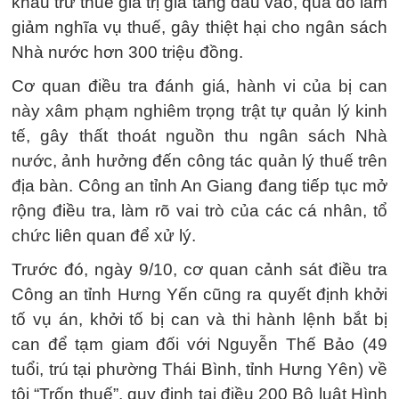
khấu trừ thuế giá trị gia tăng đầu vào, qua đó làm
giảm nghĩa vụ thuế, gây thiệt hại cho ngân sách
Nhà nước hơn 300 triệu đồng.
Cơ quan điều tra đánh giá, hành vi của bị can
này xâm phạm nghiêm trọng trật tự quản lý kinh
tế, gây thất thoát nguồn thu ngân sách Nhà
nước, ảnh hưởng đến công tác quản lý thuế trên
địa bàn. Công an tỉnh An Giang đang tiếp tục mở
rộng điều tra, làm rõ vai trò của các cá nhân, tổ
chức liên quan để xử lý.
Trước đó, ngày 9/10, cơ quan cảnh sát điều tra
Công an tỉnh Hưng Yến cũng ra quyết định khởi
tố vụ án, khởi tố bị can và thi hành lệnh bắt bị
can để tạm giam đối với Nguyễn Thế Bảo (49
tuổi, trú tại phường Thái Bình, tỉnh Hưng Yên) về
tội “Trốn thuế”, quy định tại điều 200 Bộ luật Hình