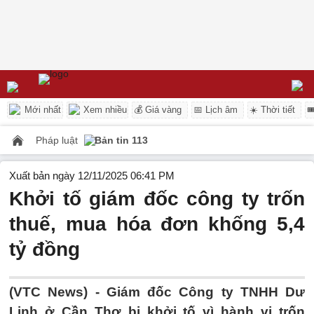
Mới nhất
Xem nhiều
💰 Giá vàng
📅 Lịch âm
☀️ Thời tiết

Pháp luật
Bản tin 113
Xuất bản ngày 12/11/2025 06:41 PM
Khởi tố giám đốc công ty trốn
thuế, mua hóa đơn khống 5,4
tỷ đồng
(VTC News) -
Giám đốc Công ty TNHH Dư
Linh ở Cần Thơ bị khởi tố vì hành vi trốn