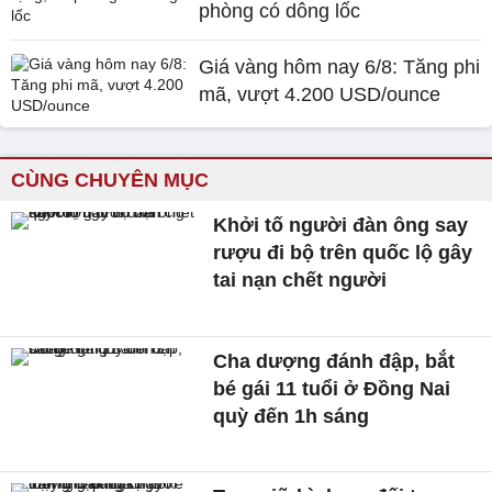
phòng có dông lốc
Giá vàng hôm nay 6/8: Tăng phi
mã, vượt 4.200 USD/ounce
CÙNG CHUYÊN MỤC
Khởi tố người đàn ông say
rượu đi bộ trên quốc lộ gây
tai nạn chết người
Cha dượng đánh đập, bắt
bé gái 11 tuổi ở Đồng Nai
quỳ đến 1h sáng