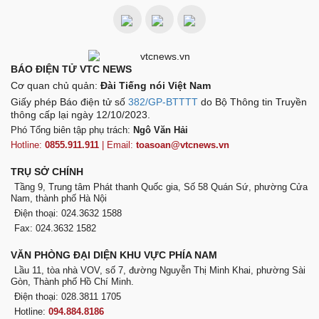
BÁO ĐIỆN TỬ VTC NEWS
Cơ quan chủ quản:
Đài Tiếng nói Việt Nam
Giấy phép Báo điện tử số
382/GP-BTTTT
do Bộ Thông tin Truyền
thông cấp lại ngày 12/10/2023.
Phó Tổng biên tập phụ trách:
Ngô Văn Hải
Hotline:
0855.911.911
| Email:
toasoan@vtcnews.vn
TRỤ SỞ CHÍNH
Tầng 9, Trung tâm Phát thanh Quốc gia, Số 58 Quán Sứ, phường Cửa
Nam, thành phố Hà Nội
Điện thoại: 024.3632 1588
Fax: 024.3632 1582
VĂN PHÒNG ĐẠI DIỆN KHU VỰC PHÍA NAM
Lầu 11, tòa nhà VOV, số 7, đường Nguyễn Thị Minh Khai, phường Sài
Gòn, Thành phố Hồ Chí Minh.
Điện thoại: 028.3811 1705
Hotline:
094.884.8186