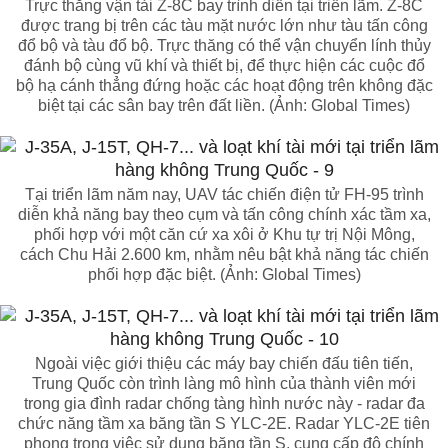
Trực thăng vận tải Z-8C bay trình diễn tại triển lãm. Z-8C
được trang bị trên các tàu mặt nước lớn như tàu tấn công
đổ bộ và tàu đổ bộ. Trực thăng có thể vận chuyển lính thủy
đánh bộ cùng vũ khí và thiết bị, để thực hiện các cuộc đổ
bộ hạ cánh thẳng đứng hoặc các hoạt động trên không đặc
biệt tại các sân bay trên đất liền. (Ảnh: Global Times)
Tại triển lãm năm nay, UAV tác chiến điện tử FH-95 trình
diễn khả năng bay theo cụm và tấn công chính xác tầm xa,
phối hợp với một căn cứ xa xôi ở Khu tự trị Nội Mông,
cách Chu Hải 2.600 km, nhằm nêu bật khả năng tác chiến
phối hợp đặc biệt. (Ảnh: Global Times)
Ngoài việc giới thiệu các máy bay chiến đấu tiên tiến,
Trung Quốc còn trình làng mô hình của thành viên mới
trong gia đình radar chống tàng hình nước này - radar đa
chức năng tầm xa băng tần S YLC-2E. Radar YLC-2E tiên
phong trong việc sử dụng băng tần S, cung cấp độ chính