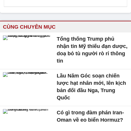
CÙNG CHUYÊN MỤC
Tổng thống Trump phủ
nhận tin Mỹ thiếu đạn dược,
doạ bỏ tù người rò rỉ thông
tin
Lầu Năm Góc soạn chiến
lược hạt nhân mới, lên kịch
bản đối đầu Nga, Trung
Quốc
Có gì trong đàm phán Iran-
Oman về eo biển Hormuz?