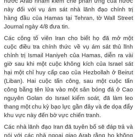
nước Arab nhằm kiềm chế phản ứng của nước
này đối với vụ ám sát nhà lãnh đạo chính trị
hàng đầu của Hamas tại Tehran, tờ Wall Street
Journal ngày 4/8 đưa tin.
Các công tố viên Iran cho biết họ đã mở một
cuộc điều tra chính thức về vụ ám sát thủ lĩnh
chính trị Ismail Haniyeh của Hamas, diễn ra vài
giờ sau khi một cuộc không kích của Israel sát
hại một chỉ huy cấp cao của Hezbollah ở Beirut
(Liban). Hai cuộc tấn công, sau một cuộc tấn
công bằng tên lửa vào một sân bóng đá ở Cao
nguyên Golan do Israel kiểm soát, đã làm leo
thang một chu kỳ bạo lực gần đây và đe dọa đẩy
khu vực này đến bờ vực chiến tranh.
Các nhà lãnh đạo Iran đã tuyên bố sẽ đáp trả và
nói với các nhà ngoại giao Arab rằng họ không