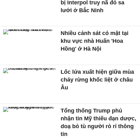
bị Interpol truy nã đỏ sa
lưới ở Bắc Ninh
Nhiều cảnh sát có mặt tại
khu vực nhà Huấn 'Hoa
Hồng' ở Hà Nội
Lốc lửa xuất hiện giữa mùa
cháy rừng khốc liệt ở châu
Âu
Tổng thống Trump phủ
nhận tin Mỹ thiếu đạn dược,
doạ bỏ tù người rò rỉ thông
tin