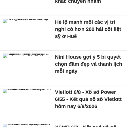
khác chuyển nhầm
Hé lộ manh mối các vị trí
nghi có hơn 200 hài cốt liệt
sỹ ở Huế
Nini House gợi ý 5 bí quyết
chọn đầm đẹp và thanh lịch
mỗi ngày
Vietlott 6/8 - Xổ số Power
6/55 - Kết quả xổ số Vietlott
hôm nay 6/8/2026