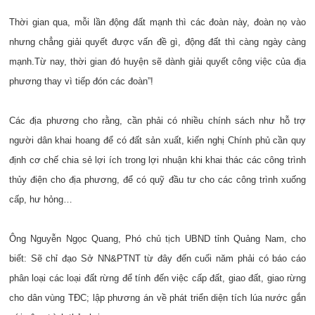
Thời gian qua, mỗi lần động đất mạnh thì các đoàn này, đoàn nọ vào
nhưng chẳng giải quyết được vấn đề gì, động đất thì càng ngày càng
mạnh.
Từ nay, thời gian đó huyện sẽ dành giải quyết công việc của địa
phương thay vì tiếp đón các đoàn”!
Các địa phương cho rằng, cần phải có nhiều chính sách như hỗ trợ
người dân khai hoang để có đất sản xuất, kiến nghị Chính phủ cần quy
định cơ chế chia sẻ lợi ích trong lợi nhuận khi khai thác các công trình
thủy điện cho địa phương, để có quỹ đầu tư cho các công trình xuống
cấp, hư hỏng…
Ông Nguyễn Ngọc Quang, Phó chủ tịch UBND tỉnh Quảng Nam, cho
biết: Sẽ chỉ đạo Sở NN&PTNT từ đây đến cuối năm phải có báo cáo
phân loại các loại đất rừng để tính đến việc cấp đất, giao đất, giao rừng
cho dân vùng TĐC; lập phương án về phát triển diện tích lúa nước gắn