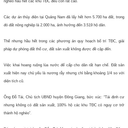
nghèo hầu hết các khu TĐC đều còn rất cao.
Các dự án thủy điện tại Quảng Nam đã lấy hết hơn 5.700 ha đất, trong
đó đất nông nghiệp là 2.000 ha, ảnh hưởng đến 3.519 hộ dân.
Thế nhưng hầu hết trong các phương án quy hoạch bố trí TĐC, giải
pháp dự phòng đất thổ cư, đất sản xuất không được đề cập đến.
Việc khai hoang ruộng lúa nước để cấp cho dân rất hạn chế. Đất sản
xuất hiện nay chủ yếu là nương rẫy nhưng chỉ bằng khoảng 1/4 so với
diện tích cũ.
Ông Đỗ Tài, Chủ tịch UBND huyện Đông Giang, bức xúc: “Tái định cư
nhưng không có đất sản xuất, 100% hộ các khu TĐC có nguy cơ trở
thành hộ nghèo”.