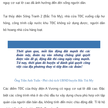
nguy cơ sạt lở cao đã ảnh hưởng đến đời sống người dân.
Tại thủy điện Sông Tranh 2 (Bắc Trà My), nhà cửa TĐC xuống cấp hư
hỏng, công trình cấp nước khu TĐC không sử dụng được, người dân
bỏ hoang nhà cửa hàng loạt.
Thời gian qua, mỗi lần động đất mạnh thì các
đoàn này, đoàn nọ vào nhưng chẳng giải quyết
được vấn đề gì, động đất thì càng ngày càng mạnh.
Từ nay, thời gian đó huyện sẽ dành giải quyết công
việc của địa phương thay vì tiếp đón các đoàn!
Ông Trần Anh Tuấn - Phó chủ tịch UBND huyện Bắc Trà My
Các điểm TĐC của thủy điện A Vương có nguy cơ sạt lở đất cao. Đặc
biệt các công trình nhà ở do chủ đầu tư xây dựng chưa phù hợp với tập
quán của người dân bản địa, không tính đến mức chịu động đất. Tỉ lệ hộ