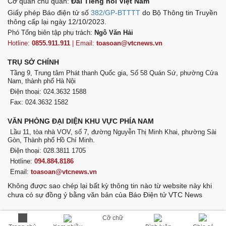
Cơ quan chủ quản:
Đài Tiếng nói Việt Nam
Giấy phép Báo điện tử số
382/GP-BTTTT
do Bộ Thông tin Truyền
thông cấp lại ngày 12/10/2023.
Phó Tổng biên tập phụ trách:
Ngô Văn Hải
Hotline:
0855.911.911
| Email:
toasoan@vtcnews.vn
TRỤ SỞ CHÍNH
Tầng 9, Trung tâm Phát thanh Quốc gia, Số 58 Quán Sứ, phường Cửa
Nam, thành phố Hà Nội
Điện thoại: 024.3632 1588
Fax: 024.3632 1582
VĂN PHÒNG ĐẠI DIỆN KHU VỰC PHÍA NAM
Lầu 11, tòa nhà VOV, số 7, đường Nguyễn Thị Minh Khai, phường Sài
Gòn, Thành phố Hồ Chí Minh.
Điện thoại: 028.3811 1705
Hotline:
094.884.8186
Email:
toasoan@vtcnews.vn
Không được sao chép lại bất kỳ thông tin nào từ website này khi
chưa có sự đồng ý bằng văn bản của Báo Điện tử VTC News
Cỡ chữ
VOV