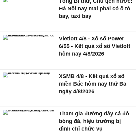
Tổng Bí thư, Chủ tịch nước:
Hà Nội nay mai phải có ô tô
bay, taxi bay
Vietlott 4/8 - Xổ số Power
6/55 - Kết quả xổ số Vietlott
hôm nay 4/8/2026
XSMB 4/8 - Kết quả xổ số
miền Bắc hôm nay thứ Ba
ngày 4/8/2026
Tham gia đường dây cá độ
bóng đá, hiệu trưởng bị
đình chỉ chức vụ