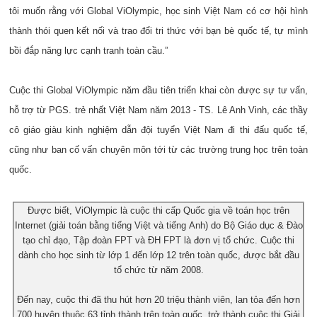
tôi muốn rằng với Global ViOlympic, học sinh Việt Nam có cơ hội hình
thành thói quen kết nối và trao đổi tri thức với bạn bè quốc tế, tự mình
bồi đắp năng lực cạnh tranh toàn cầu.”
Cuộc thi Global ViOlympic năm đầu tiên triển khai còn được sự tư vấn,
hỗ trợ từ PGS. trẻ nhất Việt Nam năm 2013 - TS. Lê Anh Vinh, các thầy
cô giáo giàu kinh nghiệm dẫn đội tuyển Việt Nam đi thi đấu quốc tế,
cũng như ban cố vấn chuyên môn tới từ các trường trung học trên toàn
quốc.
Được biết, ViOlympic là cuộc thi cấp Quốc gia về toán học trên
Internet (giải toán bằng tiếng Việt và tiếng Anh) do Bộ Giáo dục & Đào
tạo chỉ đạo, Tập đoàn FPT và ĐH FPT là đơn vị tổ chức. Cuộc thi
dành cho học sinh từ lớp 1 đến lớp 12 trên toàn quốc, được bắt đầu
tổ chức từ năm 2008.
Đến nay, cuộc thi đã thu hút hơn 20 triệu thành viên, lan tỏa đến hơn
700 huyện thuộc 63 tỉnh thành trên toàn quốc, trở thành cuộc thi Giải