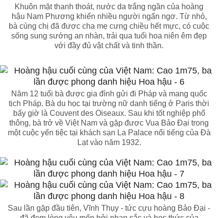
Khuôn mặt thanh thoát, nước da trắng ngần của hoàng
hậu Nam Phương khiến nhiều người ngẩn ngơ. Từ nhỏ,
bà cùng chị đã được cha mẹ cưng chiều hết mực, có cuộc
sống sung sướng an nhàn, trải qua tuổi hoa niên êm đẹp
với đầy đủ vật chất và tinh thần.
Năm 12 tuổi bà được gia đình gửi đi Pháp và mang quốc
tịch Pháp. Bà du học tại trường nữ danh tiếng ở Paris thời
bấy giờ là Couvent des Oiseaux. Sau khi tốt nghiệp phổ
thông, bà trở về Việt Nam và gặp được Vua Bảo Đại trong
một cuộc yến tiệc tại khách sạn La Palace nổi tiếng của Đà
Lạt vào năm 1932.
Sau lần gặp đầu tiên, Vĩnh Thụy - tức cựu hoàng Bảo Đại -
đã đem lòng yêu mến bởi nhan sắc và học thức của