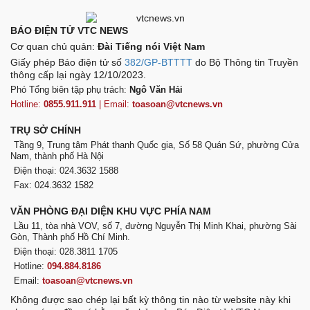
BÁO ĐIỆN TỬ VTC NEWS
Cơ quan chủ quản:
Đài Tiếng nói Việt Nam
Giấy phép Báo điện tử số
382/GP-BTTTT
do Bộ Thông tin Truyền
thông cấp lại ngày 12/10/2023.
Phó Tổng biên tập phụ trách:
Ngô Văn Hải
Hotline:
0855.911.911
| Email:
toasoan@vtcnews.vn
TRỤ SỞ CHÍNH
Tầng 9, Trung tâm Phát thanh Quốc gia, Số 58 Quán Sứ, phường Cửa
Nam, thành phố Hà Nội
Điện thoại: 024.3632 1588
Fax: 024.3632 1582
VĂN PHÒNG ĐẠI DIỆN KHU VỰC PHÍA NAM
Lầu 11, tòa nhà VOV, số 7, đường Nguyễn Thị Minh Khai, phường Sài
Gòn, Thành phố Hồ Chí Minh.
Điện thoại: 028.3811 1705
Hotline:
094.884.8186
Email:
toasoan@vtcnews.vn
Không được sao chép lại bất kỳ thông tin nào từ website này khi