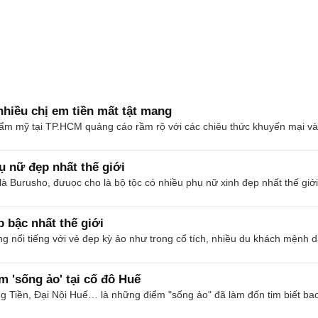
nhiều chị em tiền mất tật mang
hẩm mỹ tại TP.HCM quảng cáo rầm rộ với các chiêu thức khuyến mại và
ụ nữ đẹp nhất thế giới
à Burusho, đưuọc cho là bộ tộc có nhiều phụ nữ xinh đẹp nhất thế giới
p bậc nhất thế giới
cùng nổi tiếng với vẻ đẹp kỳ ảo như trong cổ tích, nhiều du khách mệnh 
 'sống ảo' tại cố đô Huế
 Tiền, Đại Nội Huế… là những điểm "sống ảo" đã làm đốn tim biết bao