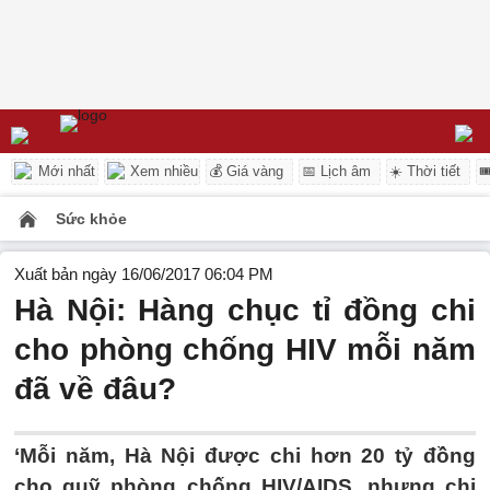
Mới nhất
Xem nhiều
💰 Giá vàng
📅 Lịch âm
☀️ Thời tiết

Sức khỏe
Xuất bản ngày 16/06/2017 06:04 PM
Hà Nội: Hàng chục tỉ đồng chi
cho phòng chống HIV mỗi năm
đã về đâu?
‘Mỗi năm, Hà Nội được chi hơn 20 tỷ đồng
cho quỹ phòng chống HIV/AIDS, nhưng chi