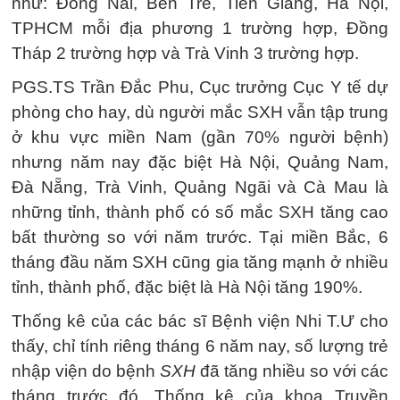
như: Đồng Nai, Bến Tre, Tiền Giang, Hà Nội,
TPHCM mỗi địa phương 1 trường hợp, Đồng
Tháp 2 trường hợp và Trà Vinh 3 trường hợp.
PGS.TS Trần Đắc Phu, Cục trưởng Cục Y tế dự
phòng cho hay, dù người mắc SXH vẫn tập trung
ở khu vực miền Nam (gần 70% người bệnh)
nhưng năm nay đặc biệt Hà Nội, Quảng Nam,
Đà Nẵng, Trà Vinh, Quảng Ngãi và Cà Mau là
những tỉnh, thành phố có số mắc SXH tăng cao
bất thường so với năm trước. Tại miền Bắc, 6
tháng đầu năm SXH cũng gia tăng mạnh ở nhiều
tỉnh, thành phố, đặc biệt là Hà Nội tăng 190%.
Thống kê của các bác sĩ Bệnh viện Nhi T.Ư cho
thấy, chỉ tính riêng tháng 6 năm nay, số lượng trẻ
nhập viện do bệnh
SXH
đã tăng nhiều so với các
tháng trước đó. Thống kê của khoa Truyền