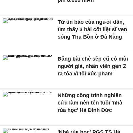
pin 8.000 mAh
Từ tin báo của người dân,
tìm thấy 3 hài cốt liệt sĩ ven
sông Thu Bồn ở Đà Nẵng
Đăng bài chê sếp cũ có mùi
người già, nhân viên gen Z
ra tòa vì tội xúc phạm
Những công trình nghiên
cứu làm nên tên tuổi 'nhà
rùa học' Hà Đình Đức
'Nhà rùa học' PGS.TS Hà