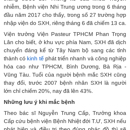
nhiễm, Bệnh viện Nhi Trung ương trong 6 tháng
đầu năm 2017 cho thấy, trong số 27 trường hợp
nhập viện do SXH, riêng tháng 6 đã chiếm 13 ca.
Viện trưởng Viện Pasteur TPHCM Phan Trọng
Lân cho biết, ở khu vực phía Nam, SXH đã dịch
chuyển đáng kể từ Tây Nam bộ sang các tỉnh
thành có
kinh tế
phát triển nhanh và công nghiệp
hóa cao như TPHCM, Bình Dương, Bà Rịa -
Vũng Tàu. Tuổi của người bệnh mắc SXH cũng
thay đổi, trước 2007 bệnh nhân SXH là người
lớn chỉ chiếm 20%, nay đã lên 43%.
Những lưu ý khi mắc bệnh
Theo bác sĩ Nguyễn Trung Cấp, Trưởng khoa
Cấp cứu bệnh viện Bệnh Nhiệt đới T.Ư, SXH nếu
phát hiện và điều trị theo đúng phác đồ thì sẽ