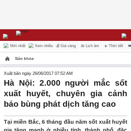
Mới nhất
Xem nhiều
💰 Giá vàng
📅 Lịch âm
☀️ Thời tiết

Sức khỏe
Xuất bản ngày 26/06/2017 07:52 AM
Hà Nội: 2.000 người mắc sốt
xuất huyết, chuyên gia cảnh
báo bùng phát dịch tăng cao
Tại miền Bắc, 6 tháng đầu năm sốt xuất huyết
gia tăng mạnh ở nhiều tỉnh, thành phố, đặc