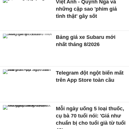
Việt Anh - Quỳnh Nga và
những cặp sao 'phim giả
tình thật' gây sốt
Bảng giá xe Subaru mới
nhất tháng 8/2026
Telegram đột ngột biến mất
trên App Store toàn cầu
Mỗi ngày uống 5 loại thuốc,
cụ bà 70 tuổi nói: 'Giá như
chuẩn bị cho tuổi già từ tuổi