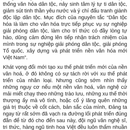
thống văn hóa dân tộc, nảy sinh tâm lý tự ti dân tộc,
giảm sút tinh thần yêu nước và ý chí đấu tranh giành
độc lập dân tộc. Mục đích của nguyên tắc “Dân tộc
hóa là làm cho văn hóa trực tiếp phục vụ sự nghiệp
giải phóng dân tộc, làm cho trí thức có đầy lòng tự
hào, dũng cảm đứng lên tiếp nhận trách nhiệm của
mình trong sự nghiệp giải phóng dân tộc, giải phóng
Tổ quốc, xây dựng và phát triển nền văn hóa mới
Việt Nam”.
Khát vọng đổi mới tạo xu thế phát triển mới của nền
văn hoá, ở đó không có sự tách rời với xu thế phát
triển của nhân loại. Nhưng cũng sớm nhìn thấy
những nguy cơ nếu một nền văn hoá, văn nghệ cứ
mải miết chạy theo những trào lưu, những xu thế thời
thượng ấy mà vô tình, hoặc cố ý lãng quên những
giá trị thuộc về cốt cách, bản sắc của mình, Đảng ta
ngay từ rất sớm đã vạch ra đường lối phát triển đúng
đắn để từ đó cho đến sau này, đội ngũ văn nghệ sĩ,
tri thức, hàng ngũ tinh hoa Việt đều luôn thấm nhuần