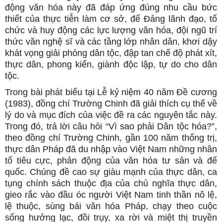
động văn hóa này đã đáp ứng đúng nhu cầu bức
thiết của thực tiễn làm cơ sở, để Đảng lãnh đạo, tổ
chức và huy động các lực lượng văn hóa, đội ngũ trí
thức văn nghệ sĩ và các tầng lớp nhân dân, khơi dậy
khát vọng giải phóng dân tộc, đập tan chế độ phát xít,
thực dân, phong kiến, giành độc lập, tự do cho dân
tộc.
Trong bài phát biểu tại Lễ kỷ niệm 40 năm Đề cương
(1983), đồng chí Trường Chinh đã giải thích cụ thể về
lý do và mục đích của việc đề ra các nguyên tắc này.
Trong đó, trả lời câu hỏi “Vì sao phải Dân tộc hóa?”,
theo đồng chí Trường Chinh, gần 100 năm thống trị,
thực dân Pháp đã du nhập vào Việt Nam những nhân
tố tiêu cực, phản động của văn hóa tư sản và đế
quốc. Chúng đề cao sự giàu mạnh của thực dân, ca
tụng chính sách thuộc địa của chủ nghĩa thực dân,
gieo rắc vào đầu óc người Việt Nam tinh thần nô lệ,
lệ thuộc, sùng bái văn hóa Pháp, chạy theo cuộc
sống hưởng lạc, đồi trụy, xa rời và miệt thị truyền