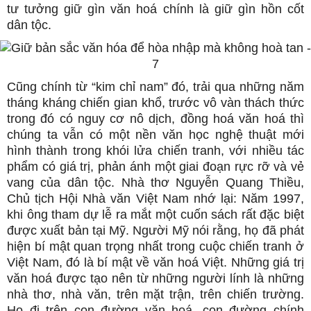
tư tưởng giữ gìn văn hoá chính là giữ gìn hồn cốt
dân tộc.
Cũng chính từ “kim chỉ nam” đó, trải qua những năm
tháng kháng chiến gian khổ, trước vô vàn thách thức
trong đó có nguy cơ nô dịch, đồng hoá văn hoá thì
chúng ta vẫn có một nền văn học nghệ thuật mới
hình thành trong khói lửa chiến tranh, với nhiều tác
phẩm có giá trị, phản ánh một giai đoạn rực rỡ và vẻ
vang của dân tộc. Nhà thơ Nguyễn Quang Thiều,
Chủ tịch Hội Nhà văn Việt Nam nhớ lại: Năm 1997,
khi ông tham dự lễ ra mắt một cuốn sách rất đặc biệt
được xuất bản tại Mỹ. Người Mỹ nói rằng, họ đã phát
hiện bí mật quan trọng nhất trong cuộc chiến tranh ở
Việt Nam, đó là bí mật về văn hoá Việt. Những giá trị
văn hoá được tạo nên từ những người lính là những
nhà thơ, nhà văn, trên mặt trận, trên chiến trường.
Họ đi trên con đường văn hoá, con đường chính