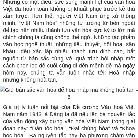
Nhưng có một điều, sức sống mãnh liệt của văn hóa
Việt đã hoàn toàn không bị khuất phục trước kẻ thù
xâm lược. Hơn thế, người Việt Nam ứng xử thông
minh, “Việt Nam hóa” những tư tưởng từ bên ngoài
để tạo nên nhiều thành tựu văn hóa cực kỳ to lớn mà
chính chúng ta cũng không thể ngờ. Những tác phẩm
văn học nghệ thuật, những tiểu thuyết, hội hoạ, sân
khấu…đểu xác lập nhiều thành tựu đỉnh cao, bắt
nguồn từ bản sắc cùng với quá trình hội nhập một
cách chọn lọc để cuối cùng đi đến mệnh đề mà ngày
hôm nay, chúng ta vẫn luôn nhắc tới: Hoà nhập
nhưng không hoà tan.
Giá trị lý luận nổi bật của Đề cương Văn hoá Việt
Nam năm 1943 là Đảng ta đã nêu lên ba nguyên tắc
của vận động xây dựng văn hóa Việt Nam trong giai
đoạn này: “Dân tộc hóa”, “Đại chúng hóa” và “Khoa
học hóa”. Ba nguyên tắc hay ba phương châm vận