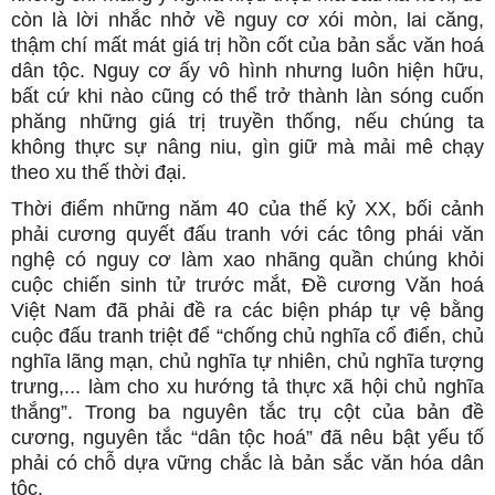
còn là lời nhắc nhở về nguy cơ xói mòn, lai căng,
thậm chí mất mát giá trị hồn cốt của bản sắc văn hoá
dân tộc. Nguy cơ ấy vô hình nhưng luôn hiện hữu,
bất cứ khi nào cũng có thể trở thành làn sóng cuốn
phăng những giá trị truyền thống, nếu chúng ta
không thực sự nâng niu, gìn giữ mà mải mê chạy
theo xu thế thời đại.
Thời điểm những năm 40 của thế kỷ XX, bối cảnh
phải cương quyết đấu tranh với các tông phái văn
nghệ có nguy cơ làm xao nhãng quần chúng khỏi
cuộc chiến sinh tử trước mắt, Đề cương Văn hoá
Việt Nam đã phải đề ra các biện pháp tự vệ bằng
cuộc đấu tranh triệt để “chống chủ nghĩa cổ điển, chủ
nghĩa lãng mạn, chủ nghĩa tự nhiên, chủ nghĩa tượng
trưng,... làm cho xu hướng tả thực xã hội chủ nghĩa
thắng”. Trong ba nguyên tắc trụ cột của bản đề
cương, nguyên tắc “dân tộc hoá” đã nêu bật yếu tố
phải có chỗ dựa vững chắc là bản sắc văn hóa dân
tộc.