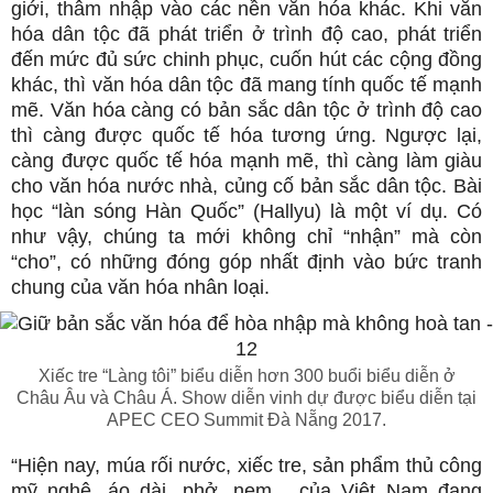
giới, thâm nhập vào các nền văn hóa khác. Khi văn
hóa dân tộc đã phát triển ở trình độ cao, phát triển
đến mức đủ sức chinh phục, cuốn hút các cộng đồng
khác, thì văn hóa dân tộc đã mang tính quốc tế mạnh
mẽ. Văn hóa càng có bản sắc dân tộc ở trình độ cao
thì càng được quốc tế hóa tương ứng. Ngược lại,
càng được quốc tế hóa mạnh mẽ, thì càng làm giàu
cho văn hóa nước nhà, củng cố bản sắc dân tộc. Bài
học “làn sóng Hàn Quốc” (Hallyu) là một ví dụ. Có
như vậy, chúng ta mới không chỉ “nhận” mà còn
“cho”, có những đóng góp nhất định vào bức tranh
chung của văn hóa nhân loại.
Xiếc tre “Làng tôi” biểu diễn hơn 300 buổi biểu diễn ở
Châu Âu và Châu Á. Show diễn vinh dự được biểu diễn tại
APEC CEO Summit Đà Nẵng 2017.
“Hiện nay, múa rối nước, xiếc tre, sản phẩm thủ công
mỹ nghệ, áo dài, phở, nem... của Việt Nam đang