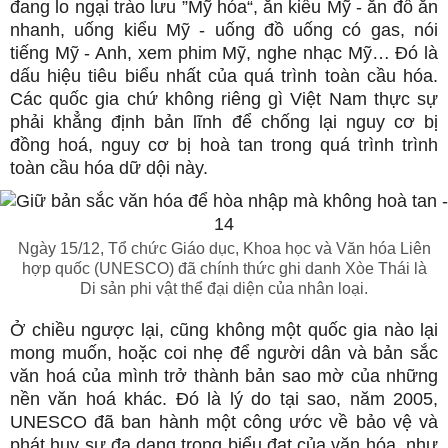
đang lo ngại trào lưu ”Mỹ hóa“, ăn kiểu Mỹ - ăn đồ ăn
nhanh, uống kiểu Mỹ - uống đồ uống có gas, nói
tiếng Mỹ - Anh, xem phim Mỹ, nghe nhạc Mỹ… Đó là
dấu hiệu tiêu biểu nhất của quá trình toàn cầu hóa.
Các quốc gia chứ không riêng gì Việt Nam thực sự
phải khẳng định bản lĩnh để chống lại nguy cơ bị
đồng hoá, nguy cơ bị hoà tan trong quá trình trình
toàn cầu hóa dữ dội này.
Ngày 15/12, Tổ chức Giáo dục, Khoa học và Văn hóa Liên
hợp quốc (UNESCO) đã chính thức ghi danh Xòe Thái là
Di sản phi vật thể đại diện của nhân loại.
Ở chiều ngược lại, cũng không một quốc gia nào lại
mong muốn, hoặc coi nhẹ để người dân và bản sắc
văn hoá của mình trở thành bản sao mờ của những
nền văn hoá khác. Đó là lý do tại sao, năm 2005,
UNESCO đã ban hành một công ước về bảo vệ và
phát huy sự đa dạng trong biểu đạt của văn hóa, như