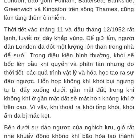
London, bao gồm Fulham, Battersea, Bankside,
Greenwich và Kingston trên sông Thames, cũng
làm tăng thêm ô nhiễm.
Thời tiết vào tháng 11 và đầu tháng 12/1952 rất
lạnh, tuyết rơi dày khắp vùng. Để giữ ấm, người
dân London đã đốt một lượng lớn than trong nhà
để sưởi. Trong điều kiện bình thường, khói sẽ
bốc lên bầu khí quyển và phân tán nhưng do
thời tiết, các quá trình vật lý và hóa học tạo ra sự
đảo ngược. Hỗn hợp không khí khói bụi ngưng
tụ bị đẩy xuống dưới, gần mặt đất, trong khi
không khí ở gần mặt đất sẽ mát hơn không khí ở
trên cao. Vì vậy, khi thoát ra khỏi ống khói, khói
ấm đã bị mắc kẹt.
Bên dưới sự đảo ngược của nghịch lưu, gió rất
nhẹ khuấy động không khí bão hòa tạo thành