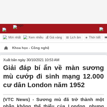
Mới nhất
Xem nhiều
💰 Giá vàng
📅 Lịch âm
☀️ Thời tiết

Khoa học - Công nghệ
Xuất bản ngày 30/10/2021 10:53 AM
Giải đáp bí ẩn về màn sương
mù cướp đi sinh mạng 12.000
cư dân London năm 1952
(VTC News) -
Sương mù đã trở thành một
phần không thể thiếu của London, nhưng