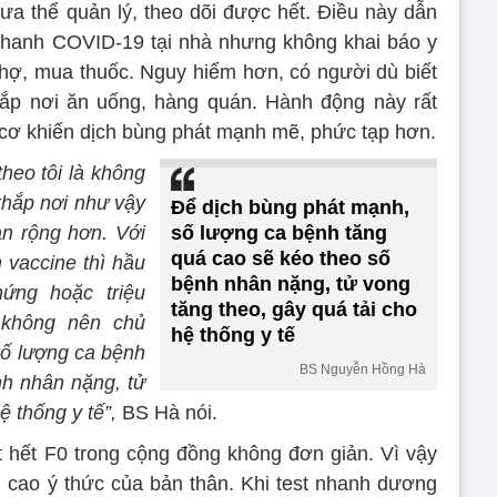
a thể quản lý, theo dõi được hết. Điều này dẫn
 nhanh COVID-19 tại nhà nhưng không khai báo y
 chợ, mua thuốc. Nguy hiểm hơn, có người dù biết
hắp nơi ăn uống, hàng quán. Hành động này rất
 cơ khiến dịch bùng phát mạnh mẽ, phức tạp hơn.
theo tôi là không
 khắp nơi như vậy
Để dịch bùng phát mạnh,
an rộng hơn. Với
số lượng ca bệnh tăng
quá cao sẽ kéo theo số
 vaccine thì hầu
bệnh nhân nặng, tử vong
ứng hoặc triệu
tăng theo, gây quá tải cho
 không nên chủ
hệ thống y tế
số lượng ca bệnh
BS Nguyễn Hồng Hà
nh nhân nặng, tử
ệ thống y tế”,
BS Hà nói.
át hết F0 trong cộng đồng không đơn giản. Vì vậy
 cao ý thức của bản thân. Khi test nhanh dương