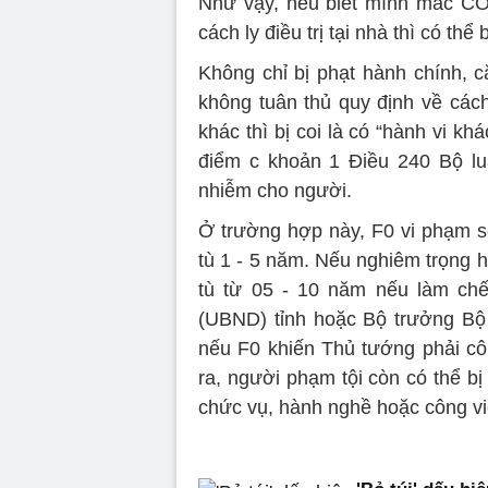
Như vậy, nếu biết mình mắc CO
cách ly điều trị tại nhà thì có th
Không chỉ bị phạt hành chính,
không tuân thủ quy định về các
khác thì bị coi là có “hành vi kh
điểm c khoản 1 Điều 240 Bộ luậ
nhiễm cho người.
Ở trường hợp này, F0 vi phạm sẽ 
tù 1 - 5 năm. Nếu nghiêm trọng h
tù từ 05 - 10 năm nếu làm chế
(UBND) tỉnh hoặc Bộ trưởng Bộ 
nếu F0 khiến Thủ tướng phải côn
ra, người phạm tội còn có thể bị
chức vụ, hành nghề hoặc công việ