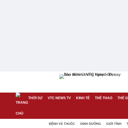
THỜI SỰ
VTC NEWS TV
KINH TẾ
THỂ THAO
THẾ G
BỆNH VÀ THUỐC
DINH DƯỠNG
GIỚI TÍNH