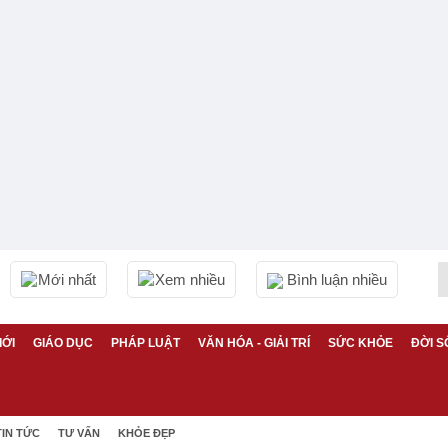
Mới nhất
Xem nhiều
Bình luận nhiều
IỚI
GIÁO DỤC
PHÁP LUẬT
VĂN HÓA - GIẢI TRÍ
SỨC KHỎE
ĐỜI S
TIN TỨC
TƯ VẤN
KHỎE ĐẸP