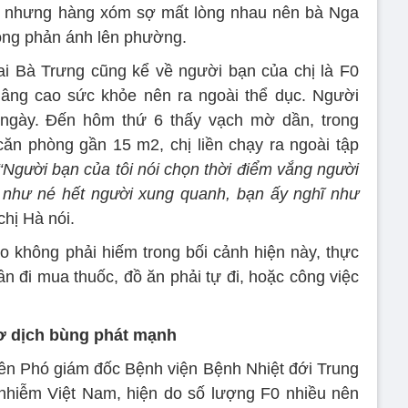
ày nhưng hàng xóm sợ mất lòng nhau nên bà Nga
ông phản ánh lên phường.
i Bà Trưng cũng kể về người bạn của chị là F0
nâng cao sức khỏe nên ra ngoài thể dục. Người
 ngày. Đến hôm thứ 6 thấy vạch mờ dần, trong
căn phòng gần 15 m2, chị liền chạy ra ngoài tập
Người bạn của tôi nói chọn thời điểm vắng người
n như né hết người xung quanh, bạn ấy nghĩ như
chị Hà nói.
 không phải hiếm trong bối cảnh hiện này, thực
ần đi mua thuốc, đồ ăn phải tự đi, hoặc công việc
ơ dịch bùng phát mạnh
n Phó giám đốc Bệnh viện Bệnh Nhiệt đới Trung
nhiễm Việt Nam, hiện do số lượng F0 nhiều nên