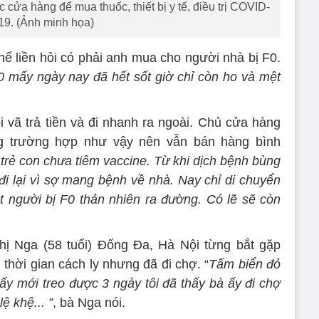
c cửa hàng để mua thuốc, thiết bị y tế, điều trị COVID-
19. (Ảnh minh họa)
hế liền hỏi có phải anh mua cho người nhà bị F0.
F0 mấy ngày nay đã hết sốt giờ chỉ còn ho và mệt
i vã trả tiền và đi nhanh ra ngoài. Chủ cửa hàng
g trường hợp như vậy nên vẫn bán hàng bình
ó trẻ con chưa tiêm vaccine. Từ khi dịch bệnh bùng
 đi lại vì sợ mang bệnh về nhà. Nay chỉ di chuyển
t người bị F0 thản nhiên ra đường. Có lẽ sẽ còn
ị Nga (58 tuổi) Đống Đa, Hà Nội từng bắt gặp
thời gian cách ly nhưng đã đi chợ. “
Tấm biển đỏ
 ấy mới treo được 3 ngày tôi đã thấy bà ấy đi chợ
ệ khệ... ”
, bà Nga nói.