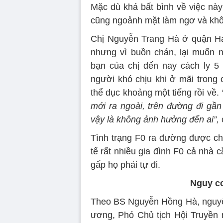
Mặc dù khá bất bình về việc n
cũng ngoảnh mặt làm ngơ và kh
Chị Nguyễn Trang Hà ở quận Ha
nhưng vì buồn chán, lại muốn 
bạn của chị đến nay cách ly 5
người khó chịu khi ở mãi trong 
thể dục khoảng một tiếng rồi về.
“
mới ra ngoài, trên đường đi gầ
vậy là không ảnh hưởng đến ai”,
Tình trạng F0 ra đường được cho
tế rất nhiều gia đình F0 cả nhà c
gấp họ phải tự đi.
Nguy c
Theo BS Nguyễn Hồng Hà, nguyê
ương, Phó Chủ tịch Hội Truyền 