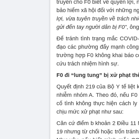
truyền cho F0 biết về quyền lợi
bảo hiểm xã hội đối với những ng
lợi, vừa tuyên truyền về trách nh
gửi đến tay người dân bị F0”
, ôn
Để tránh tình trạng mắc COVID
đạo các phường đẩy mạnh công tá
trường hợp F0 không khai báo có 
cứu trách nhiệm hình sự.
F0 đi “lung tung” bị xử phạt t
Quyết định 219 của Bộ Y tế liệt
nhiễm nhóm A. Theo đó, nếu F0 
cố tình không thực hiện cách ly 
chịu mức xử phạt như sau:
Căn cứ điểm b khoản 2 Điều 11 
19 nhưng từ chối hoặc trốn tránh v