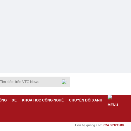
ỐNG
XE
KHOA HỌC CÔNG NGHỆ
CHUYỂN ĐỔI XANH
Liên hệ quảng cáo:
024 36321588