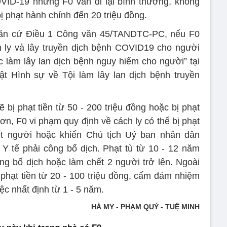
VID-19 nhưng F0 vẫn đi lại bình thường, không
ể bị phạt hành chính đến 20 triệu đồng.
 căn cứ Điều 1 Công văn 45/TANDTC-PC, nếu F0
h ly và lây truyền dịch bệnh COVID19 cho người
ác làm lây lan dịch bệnh nguy hiểm cho người” tại
t Hình sự về Tội làm lây lan dịch bệnh truyền
bị phạt tiền từ 50 - 200 triệu đồng hoặc bị phạt
ơn, F0 vi phạm quy định về cách ly có thể bị phạt
t người hoặc khiến Chủ tịch Uỷ ban nhân dân
Y tế phải công bố dịch. Phạt tù từ 10 - 12 năm
g bố dịch hoặc làm chết 2 người trở lên. Ngoài
 phạt tiền từ 20 - 100 triệu đồng, cấm đảm nhiệm
c nhất định từ 1 - 5 năm.
HÀ MY - PHẠM QUÝ - TUỆ MINH