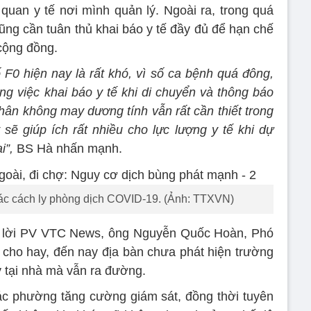
quan y tế nơi mình quản lý. Ngoài ra, trong quá
n cũng cần tuân thủ khai báo y tế đầy đủ để hạn chế
cộng đồng.
 F0 hiện nay là rất khó, vì số ca bệnh quá đông,
ong việc khai báo y tế khi di chuyển và thông báo
hân không may dương tính vẫn rất cần thiết trong
sẽ giúp ích rất nhiều cho lực lượng y tế khi dự
i”,
BS Hà nhấn mạnh.
ác cách ly phòng dịch COVID-19. (Ảnh: TTXVN)
rả lời PV VTC News, ông Nguyễn Quốc Hoàn, Phó
ho hay, đến nay địa bàn chưa phát hiện trường
 tại nhà mà vẫn ra đường.
ác phường tăng cường giám sát, đồng thời tuyên