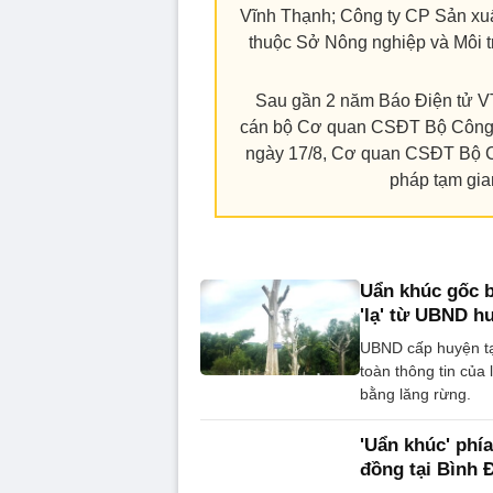
Vĩnh Thạnh; Công ty CP Sản xuấ
thuộc Sở Nông nghiệp và Môi 
Sau gần 2 năm Báo Điện tử VT
cán bộ Cơ quan CSĐT Bộ Công an
ngày 17/8, Cơ quan CSĐT Bộ Cô
pháp tạm gia
Uẩn khúc gốc b
'lạ' từ UBND h
UBND cấp huyện tại
toàn thông tin của
bằng lăng rừng.
'Uẩn khúc' phí
đồng tại Bình 