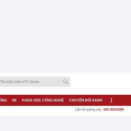
ỐNG
XE
KHOA HỌC CÔNG NGHỆ
CHUYỂN ĐỔI XANH
Liên hệ quảng cáo:
024 36321588