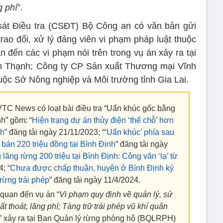
g phí
”.
át Điều tra (CSĐT) Bộ Công an có văn bản gửi
rao đổi, xử lý đảng viên vi phạm pháp luật thuộc
 đến các vi phạm nói trên trong vụ án xảy ra tại
h Thạnh; Công ty CP Sản xuất Thương mại Vĩnh
uộc Sở Nông nghiệp và Môi trường tỉnh Gia Lai.
TC News có loạt bài điều tra “Uẩn khúc gốc bằng
nh” gồm: “
Hiện trạng dự án thủy điện ‘thế chỗ’ hơn
nh
” đăng tải ngày 21/11/2023; “‘
Uẩn khúc’ phía sau
bán 220 triệu đồng tại Bình Định
” đăng tải ngày
ăng rừng 200 triệu tại Bình Định: Công văn ‘lạ’ từ
; “
Chưa được chấp thuận, huyện ở Bình Định ký
rừng trái phép
” đăng tải ngày 11/4/2024.
n quan đến vụ án “
Vi phạm quy định về quản lý, sử
t thoát, lãng phí; Tàng trữ trái phép vũ khí quân
” xảy ra tại Ban Quản lý rừng phòng hộ (BQLRPH)