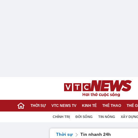
THỜI SỰ
VTC NEWS TV
KINH TẾ
THỂ THAO
THẾ G
CHÍNH TRỊ
ĐỜI SỐNG
TIN NÓNG
XÂY DỰN
Thời sự
Tin nhanh 24h