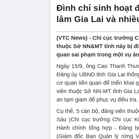
Đình chỉ sinh hoạt
lâm Gia Lai và nhiề
(VTC News) -
Chi cục trưởng Ch
thuộc Sở NN&MT tỉnh này bị đìn
quan sai phạm trong một vụ án
Ngày 15/9, ông Cao Thanh Thươ
Đảng ủy UBND tỉnh Gia Lai thống 
cơ quan liên quan để triển khai 
viên thuộc Sở NN-MT tỉnh Gia La
an tạm giam để phục vụ điều tra.
Cụ thể, 5 cán bộ, đảng viên thu
Sáu (Chi cục trưởng Chi cục Ki
Hành chính tổng hợp - Đảng b
(Giám đốc Ban Quản lý rừng V