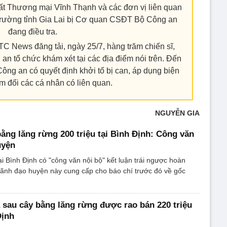
t Thương mại Vĩnh Thạnh và các đơn vị liên quan
trường tỉnh Gia Lai bị Cơ quan CSĐT Bộ Công an
đang điều tra.
C News đăng tải, ngày 25/7, hàng trăm chiến sĩ,
 tổ chức khám xét tại các địa điểm nói trên. Đến
ng an có quyết định khởi tố bị can, áp dụng biện
m đối các cá nhân có liên quan.
NGUYỄN GIA
ằng lăng rừng 200 triệu tại Bình Định: Công văn
uyện
 Bình Định có "công văn nội bộ" kết luận trái ngược hoàn
 lãnh đạo huyện này cung cấp cho báo chí trước đó về gốc
a sau cây bằng lăng rừng được rao bán 220 triệu
Định