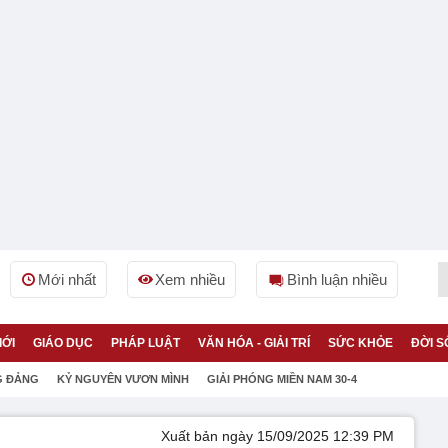
Mới nhất
Xem nhiều
Bình luận nhiều
IỚI
GIÁO DỤC
PHÁP LUẬT
VĂN HÓA - GIẢI TRÍ
SỨC KHỎE
ĐỜI S
G ĐẢNG
KỶ NGUYÊN VƯƠN MÌNH
GIẢI PHÓNG MIỀN NAM 30-4
Xuất bản ngày 15/09/2025 12:39 PM