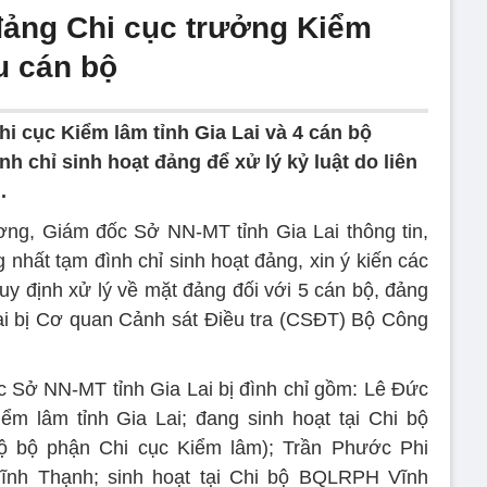
 đảng Chi cục trưởng Kiểm
u cán bộ
i cục Kiểm lâm tỉnh Gia Lai và 4 cán bộ
h chỉ sinh hoạt đảng để xử lý kỷ luật do liên
.
ng, Giám đốc Sở NN-MT tỉnh Gia Lai thông tin,
nhất tạm đình chỉ sinh hoạt đảng, xin ý kiến các
quy định xử lý về mặt đảng đối với 5 cán bộ, đảng
i bị Cơ quan Cảnh sát Điều tra (CSĐT) Bộ Công
ộc Sở NN-MT tỉnh Gia Lai bị đình chỉ gồm: Lê Đức
ểm lâm tỉnh Gia Lai; đang sinh hoạt tại Chi bộ
ộ bộ phận Chi cục Kiểm lâm); Trần Phước Phi
ĩnh Thạnh; sinh hoạt tại Chi bộ BQLRPH Vĩnh