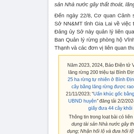
sản Nhà nước gây thất thoát, lãn
Đến ngày 22/8, Cơ quan Cảnh s
Sở NN&MT tỉnh Gia Lai về việc t
Đảng ủy Sở này quản lý liên quan
Ban Quản lý rừng phòng hộ Vĩn
Thạnh và các đơn vị liên quan th
Năm 2023, 2024, Báo Điện tử V
lăng rừng 200 triệu tại Bình Đị
25 ha rừng tự nhiên ở Bình Đị
cây bằng lăng rừng được rao 
21/11/2023; “
Uẩn khúc gốc bằng l
UBND huyện
”
đăng tải 2/2/2024
giấy đưa 44 cây khỏi 
Thông tin trong loạt bài có liê
dụng tài sản Nhà nước gây thấ
dụng; Nhận hối lộ và đưa hối lộ