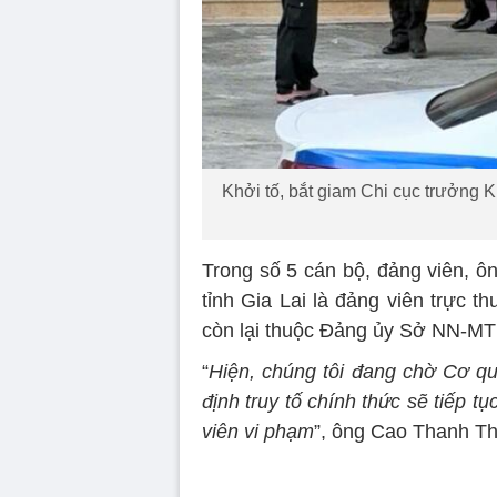
Khởi tố, bắt giam Chi cục trưởng
Trong số 5 cán bộ, đảng viên, ô
tỉnh Gia Lai là đảng viên trực 
còn lại thuộc Đảng ủy Sở NN-MT 
“
Hiện, chúng tôi đang chờ Cơ q
định truy tố chính thức sẽ tiếp
viên vi phạm
”, ông Cao Thanh Th