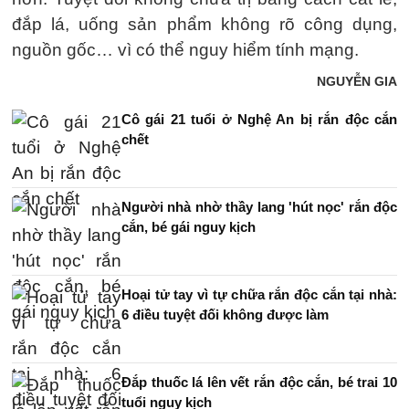
đắp lá, uống sản phẩm không rõ công dụng,
nguồn gốc… vì có thể nguy hiểm tính mạng.
NGUYỄN GIA
Cô gái 21 tuổi ở Nghệ An bị rắn độc cắn
chết
Người nhà nhờ thầy lang 'hút nọc' rắn độc
cắn, bé gái nguy kịch
Hoại tử tay vì tự chữa rắn độc cắn tại nhà:
6 điều tuyệt đối không được làm
Đắp thuốc lá lên vết rắn độc cắn, bé trai 10
tuổi nguy kịch