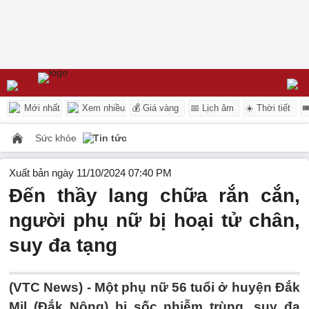
Mới nhất
Xem nhiều
💰 Giá vàng
📅 Lịch âm
☀️ Thời tiết

Sức khỏe
Tin tức
Xuất bản ngày 11/10/2024 07:40 PM
Đến thầy lang chữa rắn cắn,
người phụ nữ bị hoại tử chân,
suy đa tạng
(VTC News) -
Một phụ nữ 56 tuổi ở huyện Đắk
Mil (Đắk Nông) bị sốc nhiễm trùng, suy đa