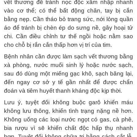
vết thương để tránh nọc độc xâm nhập nhanh
vào cơ thể; có thể bất động chân, tay bị cắn
bằng nẹp. Cần tháo bỏ trang sức, nới lỏng quần
áo để tránh bị chèn ép do sưng nề, gây hoại tử
chi. Cần điều chỉnh tư thế ngồi hoặc nằm sao
cho chỗ bị rắn cắn thấp hơn vị trí của tim.
Bệnh nhân cần được làm sạch vết thương bằng
xà phòng, nước muối sinh lý hoặc nước sạch,
sau đó dùng một miếng gạc khô, sạch băng lại,
đến ngay cơ sở y tế gần nhất để được chẩn
đoán và tiêm huyết thanh kháng độc kịp thời.
Lưu ý, tuyệt đối không buộc garô khiến máu
không lưu thông, khiến tình trạng nặng nề hơn.
Không uống các loại nước ngọt có gas, cà phê,
bia rượu vì sẽ khiến chất độc hấp thụ nhanh
hơn. Tuyệt đối không chữa trị bằng cách cắt lễ,