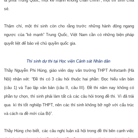
là phía Trung Quốc, một kẻ mạnh không chân chính”, một thí sinh chia
sẻ.
Thậm chí, một thí sinh còn cho rằng trước những hành động ngang
ngược của “kẻ mạnh” Trung Quốc, Việt Nam cần có những biện pháp
quyết liệt để bảo vệ chủ quyền quốc gia.
Thí sinh dự thi tại Học viện Cảnh sát Nhân dân
Thầy Nguyễn Phi Hùng, giáo viên dạy văn trường THPT Anhxtanh (Hà
Nội) nhận xét: “Đề thi có 3 câu hỏi thuộc hai phần: Đọc hiểu văn bản
(câu 1) và Tạo lập văn bản (câu II, câu III). Đề thi năm nay không có
phần tự chọn, thí sinh phải làm tất cả các câu hỏi trong đề thi. Vì đã trải
qua kì thi tốt nghiệp THPT, nên các thí sinh không bỡ ngỡ với cấu trúc
và cách ra đề mới của Bộ”.
Thầy Hùng cho biết, các câu nghị luận xã hội trong đề thi bên cạnh việc