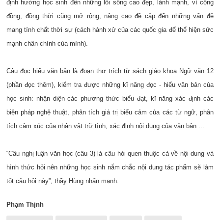
định hướng học sinh đến những lối sống cao đẹp, lành mạnh, vì cộng
đồng, đồng thời cũng mở rộng, nâng cao đề cập đến những vấn đề
mang tính chất thời sự (cách hành xử của các quốc gia để thể hiện sức
mạnh chân chính của mình).
Câu đọc hiểu văn bản là đoạn thơ trích từ sách giáo khoa Ngữ văn 12
(phần đọc thêm), kiểm tra được những kĩ năng đọc - hiểu văn bản của
học sinh: nhận diện các phương thức biểu đạt, kĩ năng xác định các
biện pháp nghệ thuật, phân tích giá trị biểu cảm của các từ ngữ, phân
tích cảm xúc của nhân vật trữ tình, xác định nội dung của văn bản ...
“Câu nghị luận văn học (câu 3) là câu hỏi quen thuộc cả về nội dung và
hình thức hỏi nên những học sinh nắm chắc nội dung tác phẩm sẽ làm
tốt câu hỏi này”, thầy Hùng nhấn mạnh.
Phạm Thịnh