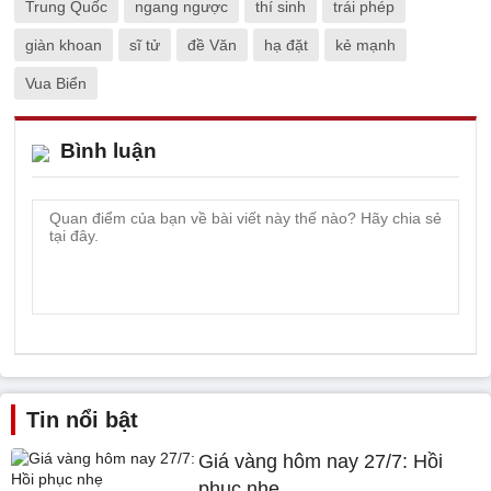
Trung Quốc
ngang ngược
thí sinh
trái phép
giàn khoan
sĩ tử
đề Văn
hạ đặt
kẻ mạnh
Vua Biển
Bình luận
Tin nổi bật
Giá vàng hôm nay 27/7: Hồi
phục nhẹ