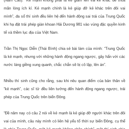
(Nam Cao): “Kẻ mạnh không phải là kẻ giẫm lên vai kẻ khác để thỏa
mãn lòng ích kỉ. Kẻ mạnh chính là kẻ giúp đỡ kẻ khác trên đôi vai
mình”, đa số thí sinh đều liên hệ đến hành động sai trái của Trung Quốc
khi hạ đặt trái phép giàn khoan Hải Dương 981 vào vùng đặc quyền kinh
tế và thềm lục địa của Việt Nam.
Trần Thị Ngọc Diễn (Thái Bình) chia sẻ bài làm của mình: “Trung Quốc
là kẻ mạnh, nhưng với những hành động ngang ngược, gây hấn với các
nước láng giềng xung quanh, chắc chắn sẽ bị cô lập, lên án”.
Nhiều thí sinh cũng cho rằng, sau khi nêu quan điểm của bản thân về
“kẻ mạnh”, các sĩ tử đều liên tưởng đến hành động ngang ngược, trái
phép của Trung Quốc trên biển Đông.
“Đề năm nay có câu 2 nói về kẻ mạnh là kẻ giúp đỡ người khác trên đôi
vai của mình, câu này mình có liên hệ yếu tố thời sự biển Đông, cụ thể