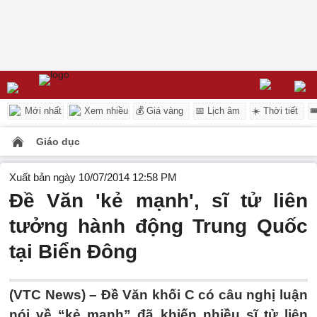
Mới nhất
Xem nhiều
💰 Giá vàng
📅 Lịch âm
☀️ Thời tiết

Giáo dục
Xuất bản ngày 10/07/2014 12:58 PM
Đề Văn 'kẻ mạnh', sĩ tử liên
tưởng hành động Trung Quốc
tại Biển Đông
(VTC News) – Đề Văn khối C có câu nghị luận
nói về “kẻ mạnh” đã khiến nhiều sĩ tử liên