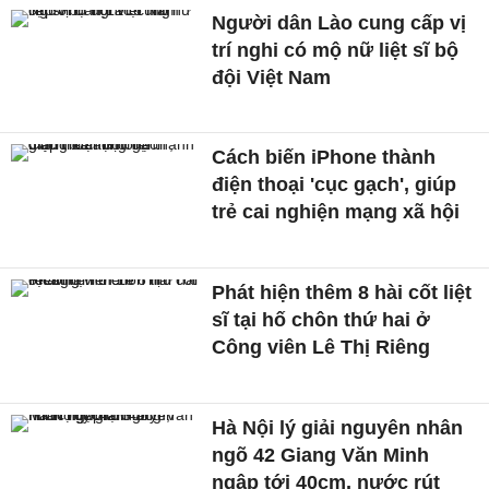
Người dân Lào cung cấp vị
trí nghi có mộ nữ liệt sĩ bộ
đội Việt Nam
Cách biến iPhone thành
điện thoại 'cục gạch', giúp
trẻ cai nghiện mạng xã hội
Phát hiện thêm 8 hài cốt liệt
sĩ tại hố chôn thứ hai ở
Công viên Lê Thị Riêng
Hà Nội lý giải nguyên nhân
ngõ 42 Giang Văn Minh
ngập tới 40cm, nước rút