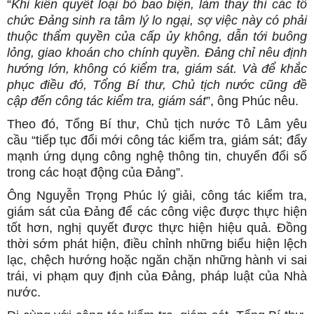
“
Khi kiên quyết loại bỏ bao biện, làm thay thì các tổ
chức Đảng sinh ra tâm lý lo ngại, sợ việc này có phải
thuộc thẩm quyền của cấp ủy không, dẫn tới buông
lỏng, giao khoán cho chính quyền. Đảng chỉ nêu định
hướng lớn, không có kiểm tra, giám sát. Và để khắc
phục điều đó, Tổng Bí thư, Chủ tịch nước cũng đề
cập đến công tác kiểm tra, giám sát
”, ông Phúc nêu.
Theo đó, Tổng Bí thư, Chủ tịch nước Tô Lâm yêu
cầu “tiếp tục đổi mới công tác kiểm tra, giám sát; đẩy
mạnh ứng dụng công nghệ thông tin, chuyển đổi số
trong các hoạt động của Đảng”.
Ông Nguyễn Trọng Phúc lý giải, công tác kiểm tra,
giám sát của Đảng để các công việc được thực hiện
tốt hơn, nghị quyết được thực hiện hiệu quả. Đồng
thời sớm phát hiện, điều chỉnh những biểu hiện lệch
lạc, chệch hướng hoặc ngăn chặn những hành vi sai
trái, vi phạm quy định của Đảng, pháp luật của Nhà
nước.