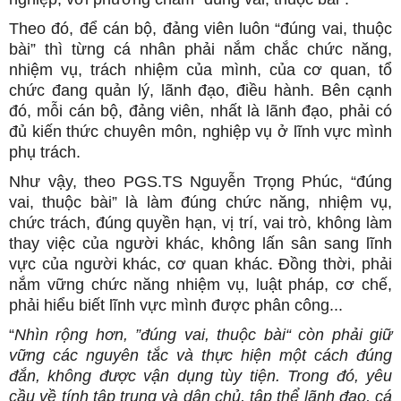
Theo đó, để cán bộ, đảng viên luôn “đúng vai, thuộc
bài” thì từng cá nhân phải nắm chắc chức năng,
nhiệm vụ, trách nhiệm của mình, của cơ quan, tổ
chức đang quản lý, lãnh đạo, điều hành. Bên cạnh
đó, mỗi cán bộ, đảng viên, nhất là lãnh đạo, phải có
đủ kiến thức chuyên môn, nghiệp vụ ở lĩnh vực mình
phụ trách.
Như vậy, theo PGS.TS Nguyễn Trọng Phúc, “đúng
vai, thuộc bài” là làm đúng chức năng, nhiệm vụ,
chức trách, đúng quyền hạn, vị trí, vai trò, không làm
thay việc của người khác, không lấn sân sang lĩnh
vực của người khác, cơ quan khác. Đồng thời, phải
nắm vững chức năng nhiệm vụ, luật pháp, cơ chế,
phải hiểu biết lĩnh vực mình được phân công...
“
Nhìn rộng hơn, ”đúng vai, thuộc bài“ còn phải giữ
vững các nguyên tắc và thực hiện một cách đúng
đắn, không được vận dụng tùy tiện. Trong đó, yêu
cầu về tính tập trung và dân chủ, tập thể lãnh đạo, cá