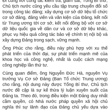
Đi cùng với công tác kiểm tra, giám sát, Tổng Bí thư,
Chủ tịch nước cũng yêu cầu tập trung chuyển đổi số
trong công tác đảng; xây dựng cơ sở dữ liệu tổ chức
cơ sở đảng, đảng viên và văn kiện của Đảng, kết nối
từ Trung ương tới cơ sở, kết nối đồng bộ với cơ sở
dữ liệu quốc gia về dân cư và cơ sở dữ liệu khác,
phục vụ hiệu quả công tác bảo vệ chính trị nội bộ và
xây dựng Đảng trong sạch, vững mạnh.
Ông Phúc cho rằng, điều này phù hợp với xu thế
phát triển của thời đại, sự phát triển mạnh mẽ của
khoa học và công nghệ, nhất là cuộc cách mạng
công nghiệp lần thứ tư.
Cùng quan điểm, ông Nguyễn Đức Hà, nguyên Vụ
trưởng Vụ Cơ sở Đảng (Ban Tổ chức Trung ương)
cho rằng, nội dung này được Tổng Bí thư, Chủ tịch
nước đề cập là sự kế thừa lý luận xuyên suốt của
Đảng ta. Theo đó, trong điều kiện một Đảng duy nhất
cầm quyền, có Nhà nước pháp quyền xã hội chủ
nghĩa thì sự lãnh đạo của Đảng chủ yếu dựa vào