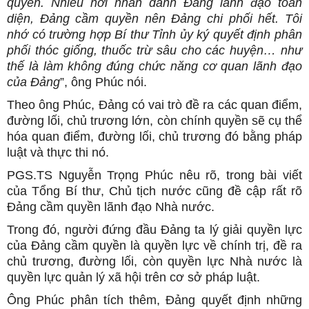
quyền. Nhiều nơi nhân danh Đảng lãnh đạo toàn
diện, Đảng cầm quyền nên Đảng chi phối hết. Tôi
nhớ có trường hợp Bí thư Tỉnh ủy ký quyết định phân
phối thóc giống, thuốc trừ sâu cho các huyện… như
thế là làm không đúng chức năng cơ quan lãnh đạo
của Đảng
”, ông Phúc nói.
Theo ông Phúc, Đảng có vai trò đề ra các quan điểm,
đường lối, chủ trương lớn, còn chính quyền sẽ cụ thể
hóa quan điểm, đường lối, chủ trương đó bằng pháp
luật và thực thi nó.
PGS.TS Nguyễn Trọng Phúc nêu rõ, trong bài viết
của Tổng Bí thư, Chủ tịch nước cũng đề cập rất rõ
Đảng cầm quyền lãnh đạo Nhà nước.
Trong đó, người đứng đầu Đảng ta lý giải quyền lực
của Đảng cầm quyền là quyền lực về chính trị, đề ra
chủ trương, đường lối, còn quyền lực Nhà nước là
quyền lực quản lý xã hội trên cơ sở pháp luật.
Ông Phúc phân tích thêm, Đảng quyết định những