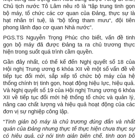
Chủ tịch nước Tô Lâm nêu rõ là “tập trung tinh gọn
bộ máy, tổ chức các cơ quan của Đảng, thực sự là
hạt nhân trí tuệ, là ”bộ tổng tham mưu“, đội tiên
phong lãnh đạo cơ quan Nhà nước”.
PGS.TS Nguyễn Trọng Phúc cho biết, vấn đề tinh
gọn bộ máy đã được Đảng ta ra chủ trương thực
hiện trong suốt quá trình cầm quyền.
Gần đây nhất, có thể kể đến Nghị quyết số 18 của
Hội nghị Trung ương 6 khóa XII về một số vấn đề về
tiếp tục đổi mới, sắp xếp tổ chức bộ máy của hệ
thống chính trị tinh gọn, hoạt động hiệu lực, hiệu quả.
Và Nghị quyết số 19 của Hội nghị Trung ương 6 khóa
XII về tiếp tục đổi mới hệ thống tổ chức và quản lý,
nâng cao chất lượng và hiệu quả hoạt động của các
đơn vị sự nghiệp công lập.
“
Tinh giản bộ máy là chủ trương đúng đắn và nhất
quán của Đảng nhưng thực tế thực hiện chưa thực sự
có hiệu quả, cứ nói tinh giản biên chế, tinh gọn bộ