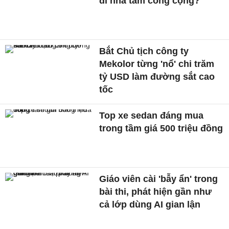
đi nhà tắm công cộng?
Bắt Chủ tịch công ty
Mekolor từng 'nổ' chi trăm
tỷ USD làm đường sắt cao
tốc
Top xe sedan đáng mua
trong tầm giá 500 triệu đồng
Giáo viên cài 'bẫy ẩn' trong
bài thi, phát hiện gần như
cả lớp dùng AI gian lận