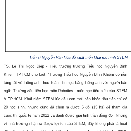
Tiến sĩ Nguyễn Văn Hòa đề xuất triển khai mô hình STEM
TS. Lê Thị Ngọc Điệp - Hiệu trưởng trường Tiểu học Nguyễn Bỉnh
Khiêm TP.HCM cho biết: “Trường Tiểu học Nguyễn Bỉnh Khiêm có nền
tảng tốt về Tiếng anh: học Toán, Tin học bằng Tiếng anh với người bản
ngữ. Trường đầu tiên học môn Robotics - môn học tiêu biểu của STEM
ở TP.HCM. Khái niệm STEM lúc đầu còn mới nên khóa đầu tiên chỉ có
20 học sinh, nhưng cũng đã chọn ra được 5 đội (15 hs) để tham gia
cuộc thi quốc tế năm 2012 và dành được giải tinh thần đồng đội. Nhưng
vì nhà trường nhận ra được lợi ích của STEM, đây không phải là hoạt