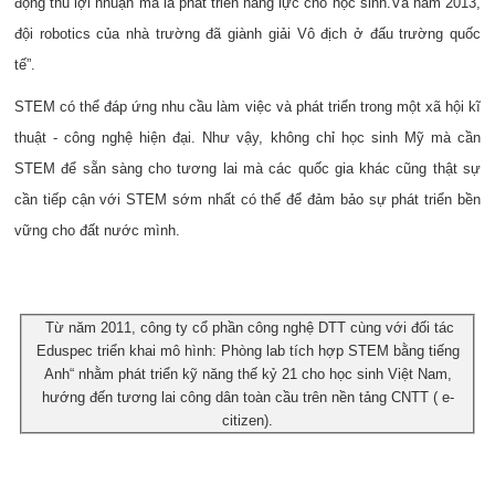
động thu lợi nhuận mà là phát triển năng lực cho học sinh.Và năm 2013,
đội robotics của nhà trường đã giành giải Vô địch ở đấu trường quốc
tế”.
STEM có thể đáp ứng nhu cầu làm việc và phát triển trong một xã hội kĩ
thuật - công nghệ hiện đại. Như vậy, không chỉ học sinh Mỹ mà cần
STEM để sẵn sàng cho tương lai mà các quốc gia khác cũng thật sự
cần tiếp cận với STEM sớm nhất có thể để đảm bảo sự phát triển bền
vững cho đất nước mình.
Từ năm 2011, công ty cổ phần công nghệ DTT cùng với đối tác
Eduspec triển khai mô hình: Phòng lab tích hợp STEM bằng tiếng
Anh“ nhằm phát triển kỹ năng thế kỷ 21 cho học sinh Việt Nam,
hướng đến tương lai công dân toàn cầu trên nền tảng CNTT ( e-
citizen).