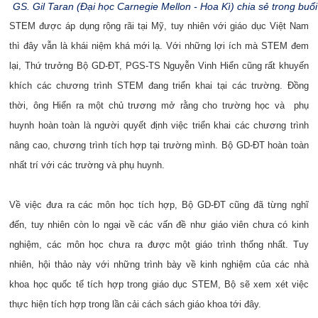
GS. Gil Taran (Đại học Carnegie Mellon - Hoa Kì) chia sẻ trong buổi
STEM được áp dụng rộng rãi tại Mỹ, tuy nhiên với giáo dục Việt Nam
thì đây vẫn là khái niệm khá mới lạ. Với những lợi ích mà STEM đem
lại, Thứ trưởng Bộ GD-ĐT, PGS-TS Nguyễn Vinh Hiển cũng rất khuyến
khích các chương trình STEM đang triển khai tại các trường. Đồng
thời, ông Hiển ra một chủ trương mở rằng cho trường học và phụ
huynh hoàn toàn là người quyết định việc triển khai các chương trình
nâng cao, chương trình tích hợp tại trường mình. Bộ GD-ĐT hoàn toàn
nhất trí với các trường và phụ huynh.
Về việc đưa ra các môn học tích hợp, Bộ GD-ĐT cũng đã từng nghĩ
đến, tuy nhiên còn lo ngại về các vấn đề như giáo viên chưa có kinh
nghiệm, các môn học chưa ra được một giáo trình thống nhất. Tuy
nhiên, hội thảo này với những trình bày về kinh nghiệm của các nhà
khoa học quốc tế tích hợp trong giáo dục STEM, Bộ sẽ xem xét việc
thực hiện tích hợp trong lần cải cách sách giáo khoa tới đây.