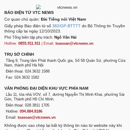
BÁO ĐIỆN TỬ VTC NEWS
Cơ quan chủ quản:
Đài Tiếng nói Việt Nam
Giấy phép Báo điện tử số
382/GP-BTTTT
do Bộ Thông tin Truyền
thông cấp lại ngày 12/10/2023.
Phó Tổng biên tập phụ trách:
Ngô Văn Hải
Hotline:
0855.911.911
| Email:
toasoan@vtcnews.vn
TRỤ SỞ CHÍNH
Tầng 9, Trung tâm Phát thanh Quốc gia, Số 58 Quán Sứ, phường Cửa
Nam, thành phố Hà Nội
Điện thoại: 024.3632 1588
Fax: 024.3632 1582
VĂN PHÒNG ĐẠI DIỆN KHU VỰC PHÍA NAM
Lầu 11, tòa nhà VOV, số 7, đường Nguyễn Thị Minh Khai, phường Sài
Gòn, Thành phố Hồ Chí Minh.
Điện thoại: 028.3811 1705
Hotline:
094.884.8186
Email:
toasoan@vtcnews.vn
Không được sao chép lại bất kỳ thông tin nào từ website này khi