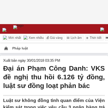
Mới nhất
Xem nhiều
💰 Giá vàng
📅 Lịch âm
☀️ Thời tiết

Pháp luật
Xuất bản ngày 30/01/2018 03:35 PM
Đại án Phạm Công Danh: VKS
đề nghị thu hồi 6.126 tỷ đồng,
luật sư đồng loạt phản bác
Luật sư không đồng tình quan điểm của Viện
kiểm sát trong việc yêu cầu 3 ngân hàng trả