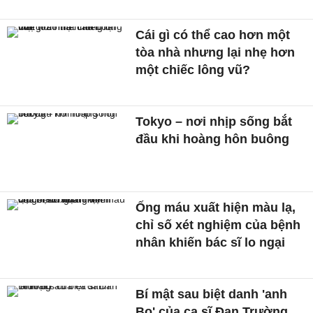
Cái gì có thể cao hơn một
tòa nhà nhưng lại nhẹ hơn
một chiếc lông vũ?
Tokyo – nơi nhịp sống bắt
đầu khi hoàng hôn buông
Ống máu xuất hiện màu lạ,
chỉ số xét nghiệm của bệnh
nhân khiến bác sĩ lo ngại
Bí mật sau biệt danh 'anh
Bo' của ca sĩ Đan Trường