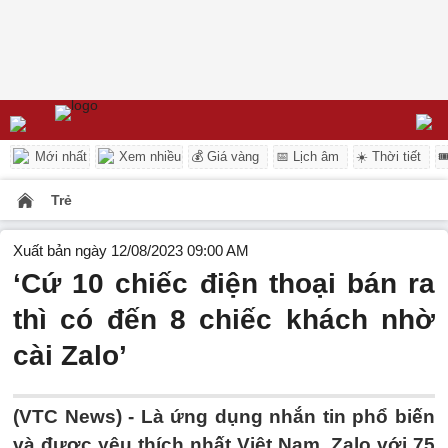
Mới nhất
Xem nhiều
💰 Giá vàng
📅 Lịch âm
☀️ Thời tiết

Trẻ
Xuất bản ngày 12/08/2023 09:00 AM
‘Cứ 10 chiếc điện thoại bán ra
thì có đến 8 chiếc khách nhờ
cài Zalo’
(VTC News) -
Là ứng dụng nhắn tin phổ biến
và được yêu thích nhất Việt Nam, Zalo với 75