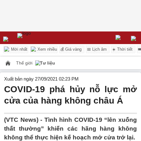
Mới nhất
Xem nhiều
💰 Giá vàng
📅 Lịch âm
☀️ Thời tiết

Thế giới
Tư liệu
Xuất bản ngày 27/09/2021 02:23 PM
COVID-19 phá hủy nỗ lực mở
cửa của hàng không châu Á
(VTC News) -
Tình hình COVID-19 “lên xuống
thất thường” khiến các hãng hàng không
không thể thực hiện kế hoạch mở cửa trở lại.