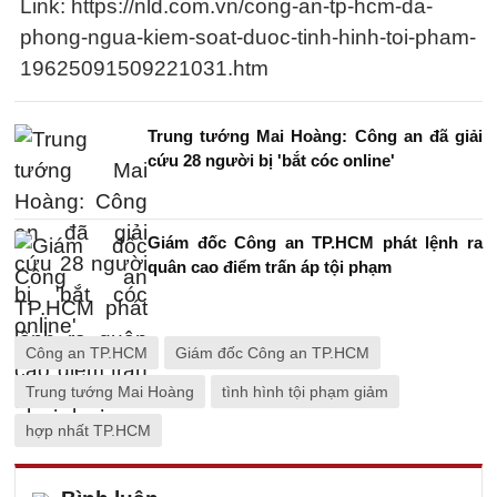
Link: https://nld.com.vn/cong-an-tp-hcm-da-
phong-ngua-kiem-soat-duoc-tinh-hinh-toi-pham-
19625091509221031.htm
Trung tướng Mai Hoàng: Công an đã giải
cứu 28 người bị 'bắt cóc online'
Giám đốc Công an TP.HCM phát lệnh ra
quân cao điểm trấn áp tội phạm
Công an TP.HCM
Giám đốc Công an TP.HCM
Trung tướng Mai Hoàng
tình hình tội phạm giảm
hợp nhất TP.HCM