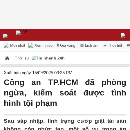
Mới nhất
Xem nhiều
💰 Giá vàng
📅 Lịch âm
☀️ Thời tiết

Thời sự
Tin nhanh 24h
Xuất bản ngày 15/09/2025 03:35 PM
Công an TP.HCM đã phòng
ngừa, kiểm soát được tình
hình tội phạm
Sau sáp nhập, tình trạng cướp giật tài sản
không còn phức tạp, một số vụ trọng án