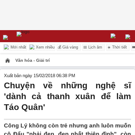
Mới nhất
Xem nhiều
💰 Giá vàng
📅 Lịch âm
☀️ Thời tiết

Văn hóa - Giải trí
Xuất bản ngày 15/02/2018 06:38 PM
Chuyện về những nghệ sĩ
'dành cả thanh xuân để làm
Táo Quân'
Công Lý không còn trẻ nhưng anh luôn muốn
cô Đẩu "phải đẹp, đẹp nhất thiên đình", còn