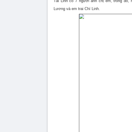
Tài Linh có 7 người anh chị em, trong đó,
Lương và em trai Chí Linh.