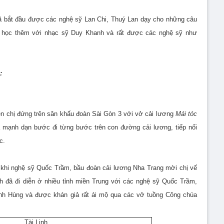
đã bắt đầu được các nghệ sỹ Lan Chi, Thuý Lan dạy cho những câu
òn học thêm với nhạc sỹ Duy Khanh và rất được các nghệ sỹ như
:
ên chị đứng trên sân khấu đoàn Sài Gòn 3 với vở cải lương
Mái tóc
ã mạnh dạn bước đi từng bước trên con đường cải lương, tiếp nối
c.
 khi nghệ sỹ Quốc Trầm, bầu đoàn cải lương Nha Trang mời chị vế
h đã đi diễn ở nhiều tỉnh miền Trung với các nghệ sỹ Quốc Trầm,
h Hùng và được khán giả rất ái mộ qua các vở tuồng Công chúa