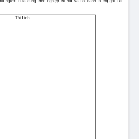
 hai người nữa cũng theo nghiệp ca hát và nổi danh là
chị gái Tài