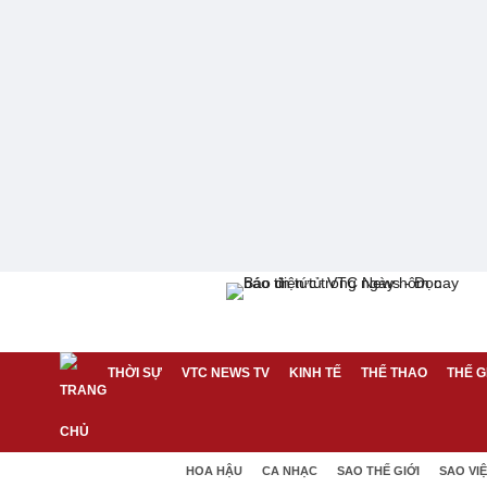
THỜI SỰ
VTC NEWS TV
KINH TẾ
THỂ THAO
THẾ G
HOA HẬU
CA NHẠC
SAO THẾ GIỚI
SAO VI