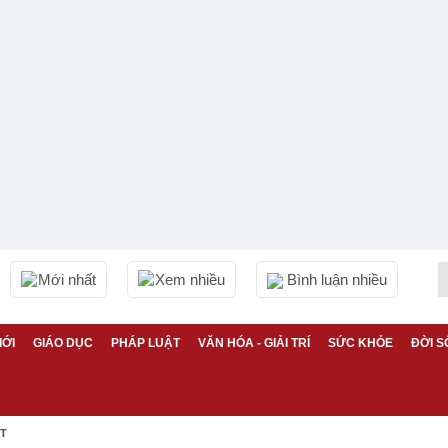
Mới nhất
Xem nhiều
Bình luận nhiều
IỚI
GIÁO DỤC
PHÁP LUẬT
VĂN HÓA - GIẢI TRÍ
SỨC KHỎE
ĐỜI S
ỆT