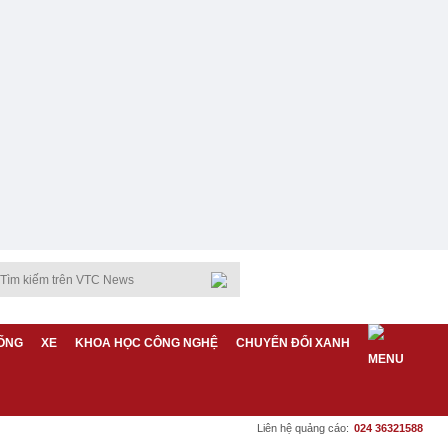
ỐNG
XE
KHOA HỌC CÔNG NGHỆ
CHUYỂN ĐỔI XANH
Liên hệ quảng cáo:
024 36321588