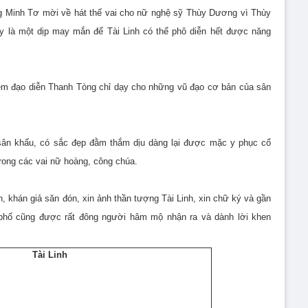
g Minh Tơ mời về hát thế vai cho nữ nghệ sỹ Thùy Dương vì Thùy
 là một dịp may mắn để Tài Linh có thể phô diễn hết được năng
iêm đạo diễn Thanh Tòng chỉ dạy cho những vũ đạo cơ bản của sân
n sân khấu, có sắc đẹp đằm thắm dịu dàng lại được mặc y phục cổ
trong các vai nữ hoàng, công chúa.
h, khán giả săn đón, xin ảnh thần tượng Tài Linh, xin chữ ký và gần
 phố cũng được rất đông người hâm mộ nhận ra và dành lời khen