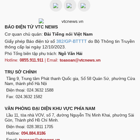
BÁO ĐIỆN TỬ VTC NEWS
Cơ quan chủ quản:
Đài Tiếng nói Việt Nam
Giấy phép Báo điện tử số
382/GP-BTTTT
do Bộ Thông tin Truyền
thông cấp lại ngày 12/10/2023.
Phó Tổng biên tập phụ trách:
Ngô Văn Hải
Hotline:
0855.911.911
| Email:
toasoan@vtcnews.vn
TRỤ SỞ CHÍNH
Tầng 9, Trung tâm Phát thanh Quốc gia, Số 58 Quán Sứ, phường Cửa
Nam, thành phố Hà Nội
Điện thoại: 024.3632 1588
Fax: 024.3632 1582
VĂN PHÒNG ĐẠI DIỆN KHU VỰC PHÍA NAM
Lầu 11, tòa nhà VOV, số 7, đường Nguyễn Thị Minh Khai, phường Sài
Gòn, Thành phố Hồ Chí Minh.
Điện thoại: 028.3811 1705
Hotline:
094.884.8186
Email:
toasoan@vtcnews.vn