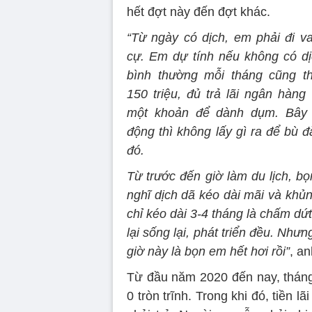
hết đợt này đến đợt khác.
“Từ ngày có dịch, em phải đi v
cự. Em dự tính nếu không có dị
bình thường mỗi tháng cũng t
150 triệu, đủ trả lãi ngân hàn
một khoản để dành dụm. Bây 
động thì không lấy gì ra để bù đ
đó.
Từ trước đến giờ làm du lịch, b
nghĩ dịch dã kéo dài mãi và khủ
chỉ kéo dài 3-4 tháng là chấm dứ
lại sống lại, phát triển đều. Nh
giờ này là bọn em hết hơi rồi”
, a
Từ đầu năm 2020 đến nay, tháng
0 tròn trĩnh. Trong khi đó, tiền l