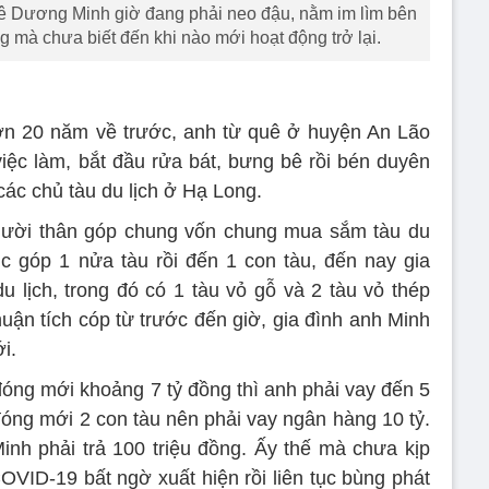
 Lê Dương Minh giờ đang phải neo đậu, nằm im lìm bên
 mà chưa biết đến khi nào mới hoạt động trở lại.
ơn 20 năm về trước, anh từ quê ở huyện An Lão
iệc làm, bắt đầu rửa bát, bưng bê rồi bén duyên
các chủ tàu du lịch ở Hạ Long.
ười thân góp chung vốn chung mua sắm tàu du
úc góp 1 nửa tàu rồi đến 1 con tàu, đến nay gia
u lịch, trong đó có 1 tàu vỏ gỗ và 2 tàu vỏ thép
uận tích cóp từ trước đến giờ, gia đình anh Minh
i.
đóng mới khoảng 7 tỷ đồng thì anh phải vay đến 5
đóng mới 2 con tàu nên phải vay ngân hàng 10 tỷ.
nh phải trả 100 triệu đồng. Ấy thế mà chưa kịp
OVID-19 bất ngờ xuất hiện rồi liên tục bùng phát