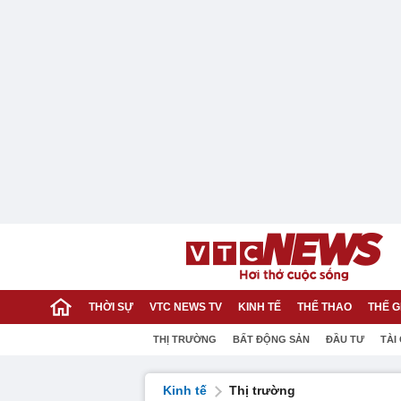
THỜI SỰ
VTC NEWS TV
KINH TẾ
THỂ THAO
THẾ G
THỊ TRƯỜNG
BẤT ĐỘNG SẢN
ĐẦU TƯ
TÀI
Kinh tế
Thị trường