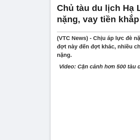
Chủ tàu du lịch Hạ 
nặng, vay tiền khắ
(VTC News) -
Chịu áp lực đè n
đợt này đến đợt khác, nhiều chủ
nặng.
Video: Cận cảnh hơn 500 tàu 
Volume
90%