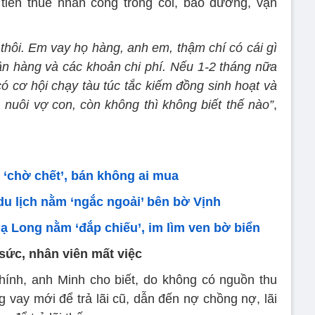
i tiền thuê nhân công trông coi, bảo dưỡng, vận
 thôi. Em vay họ hàng, anh em, thậm chí có cái gì
ngân hàng và các khoản chi phí. Nếu 1-2 tháng nữa
ó cơ hội chạy tàu túc tắc kiếm đồng sinh hoạt và
 nuôi vợ con, còn không thì không biết thế nào”
,
 ‘chờ chết’, bán không ai mua
u lịch nằm ‘ngắc ngoải’ bên bờ Vịnh
Hạ Long nằm ‘đắp chiếu’, im lìm ven bờ biển
 sức, nhân viên mất việc
hính, anh Minh cho biết, do không có nguồn thu
g vay mới để trả lãi cũ, dẫn đến nợ chồng nợ, lãi