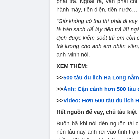
phải trả. Ngoài ra, vẫn phải ch
hành máy, tiền điện, tiền nước…
“Giờ không có thu thì phải đi vay
là bán sạch để lấy tiền trả lãi 
dịch được kiểm soát thì em còn c
trả lương cho anh em nhân viên,
anh Minh nói.
XEM THÊM:
>>
500 tàu du lịch Hạ Long nằm
>>
Ảnh: Cận cảnh hơn 500 tàu d
>>
Video: Hơn 500 tàu du lịch 
Hết nguồn để vay, chủ tàu kiệt
Buồn bã khi nói đến nguồn tài c
nên lâu nay anh rơi vào tình trạn