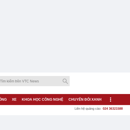
ỐNG
XE
KHOA HỌC CÔNG NGHỆ
CHUYỂN ĐỔI XANH
Liên hệ quảng cáo:
024 36321588