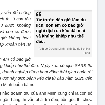
ay vốn để chống
ch thì 3 con tàu
Từ trước đến giờ làm du
hu được khoảng
lịch, bọn em có bao giờ
nghĩ dịch dã kéo dài mãi
g và còn có được
và khủng khiếp như thế
giờ không hoạt
đâu.
ắp khoản tiền lãi
Anh Lê Dương Minh - chủ tàu du lịch Hạ
Long
ọn em có bao giờ
ng khiếp như thế đâu. Ngày xưa có dịch SARS thì
t, doanh nghiệp dừng hoạt động thời gian ngắn rồi
ưng đợt này dịch bệnh kéo dài từ đầu năm 2020 đến
nh Minh buồn bã nói.
 nào doanh thu của anh Minh cũng chỉ là con số
ãi ngân hàng thì vẫn phải trả đều, tiền gốc thì chưa