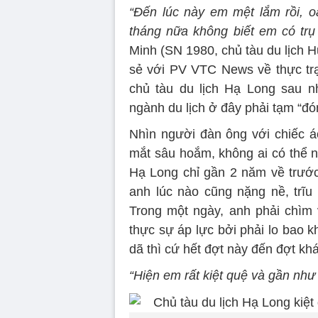
“Đến lúc này em mệt lắm rồi, oả
tháng nữa không biết em có trụ
Minh (SN 1980, chủ tàu du lịch 
sẻ với PV VTC News về thực trạ
chủ tàu du lịch Hạ Long sau n
ngành du lịch ở đây phải tạm “đó
Nhìn người đàn ông với chiếc á
mắt sâu hoắm, không ai có thể n
Hạ Long chỉ gần 2 năm về trước.
anh lúc nào cũng nặng nề, trĩu
Trong một ngày, anh phải chìm 
thực sự áp lực bởi phải lo bao k
dã thì cứ hết đợt này đến đợt khá
“Hiện em rất kiệt quệ và gần như 