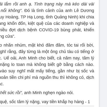
i lắm rồi anh ạ. Tình trạng này mà kéo dài vài
 nổi không”.
Đó là tình cảnh của anh Lê Dương
Huy Hoàng, TP Hạ Long, tỉnh Quảng Ninh) khi chia
ng khốn đốn, kiệt quệ của các doanh nghiệp và
hiều đợt dịch bệnh COVID-19 bùng phát, khiến
ng cửa”.
o nhăn nhúm, mặt khó đăm đăm, tóc tai rối bời,
ghĩ rằng, đây từng là một ông chủ tàu có tiếng ở
 Uể oải, Anh Minh cho biết, cả năm nay, tâm lý
 nặng lo toan mà không biết gỡ bằng cách nào.
vào suy nghĩ mất mấy tiếng, gần như bị sốc và
hoản tiền chi phí mà nguồn thu thì không có, dịch
c.
hết sức rồi”,
anh Minh nghẹn ngào nói.