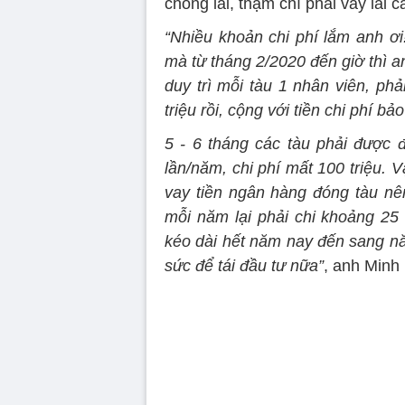
chồng lãi, thậm chí phải vay lãi ca
“Nhiều khoản chi phí lắm anh ơi!
mà từ tháng 2/2020 đến giờ thì an
duy trì mỗi tàu 1 nhân viên, phả
triệu rồi, cộng với tiền chi phí b
5 - 6 tháng các tàu phải được đ
lần/năm, chi phí mất 100 triệu. 
vay tiền ngân hàng đóng tàu nê
mỗi năm lại phải chi khoảng 25 
kéo dài hết năm nay đến sang n
sức để tái đầu tư nữa”
, anh Minh