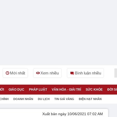
Mới nhất
Xem nhiều
Bình luận nhiều
IỚI
GIÁO DỤC
PHÁP LUẬT
VĂN HÓA - GIẢI TRÍ
SỨC KHỎE
ĐỜI S
 CHÍNH
DOANH NHÂN
DU LỊCH
TIN GIÁ VÀNG
ĐIỆN HẠT NHÂN
Xuất bản ngày 10/06/2021 07:02 AM