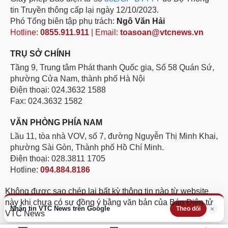
tin Truyền thông cấp lại ngày 12/10/2023.
Phó Tổng biên tập phụ trách:
Ngô Văn Hải
Hotline:
0855.911.911
| Email:
toasoan@vtcnews.vn
TRỤ SỞ CHÍNH
Tầng 9, Trung tâm Phát thanh Quốc gia, Số 58 Quán Sứ,
phường Cửa Nam, thành phố Hà Nội
Điện thoại: 024.3632 1588
Fax: 024.3632 1582
VĂN PHÒNG PHÍA NAM
Lầu 11, tòa nhà VOV, số 7, đường Nguyễn Thị Minh Khai,
phường Sài Gòn, Thành phố Hồ Chí Minh.
Điện thoại: 028.3811 1705
Hotline:
094.884.8186
Không được sao chép lại bất kỳ thông tin nào từ website
này khi chưa có sự đồng ý bằng văn bản của Báo Điện tử
Nhận tin VTC News trên Google
×
Theo dõi
VTC News