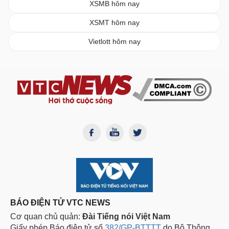
XSMB hôm nay
XSMT hôm nay
Vietlott hôm nay
BÁO ĐIỆN TỬ VTC NEWS
Cơ quan chủ quản:
Đài Tiếng nói Việt Nam
Giấy phép Báo điện tử số
382/GP-BTTTT
do Bộ Thông