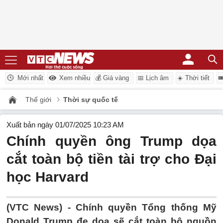
Mới nhất
Xem nhiều
💰 Giá vàng
📅 Lịch âm
☀️ Thời tiết

Thế giới
Thời sự quốc tế
Xuất bản ngày 01/07/2025 10:23 AM
Chính quyền ông Trump dọa
cắt toàn bộ tiền tài trợ cho Đại
học Harvard
(VTC News) -
Chính quyền Tổng thống Mỹ
Donald Trump đe dọa sẽ cắt toàn bộ nguồn