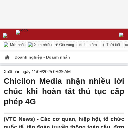
Mới nhất
Xem nhiều
💰 Giá vàng
📅 Lịch âm
☀️ Thời tiết

Doanh nghiệp - Doanh nhân
Xuất bản ngày 11/09/2025 09:39 AM
Chicilon Media nhận nhiều lời
chúc khi hoàn tất thủ tục cấp
phép 4G
(VTC News) -
Các cơ quan, hiệp hội, tổ chức
quốc tế, tập đoàn truyền thông toàn cầu, đơn