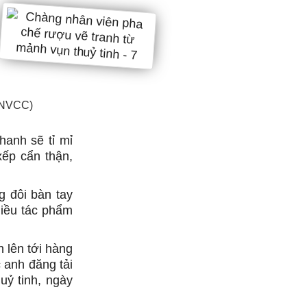
: NVCC)
hanh sẽ tỉ mỉ
xếp cẩn thận,
g đôi bàn tay
hiều tác phẩm
h lên tới hàng
 anh đăng tải
uỷ tinh, ngày