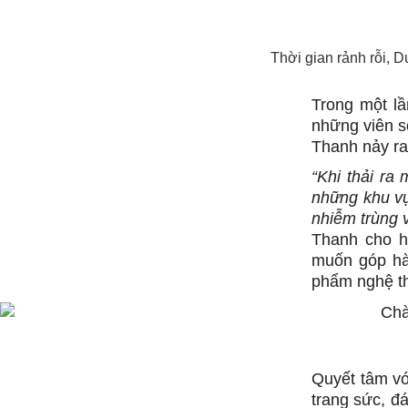
Thời gian rảnh rỗi, D
Trong một lầ
những viên s
Thanh nảy ra 
“Khi thải ra
những khu vự
nhiễm trùng 
Thanh cho h
muốn góp hà
phẩm nghệ th
Quyết tâm vớ
trang sức, đá