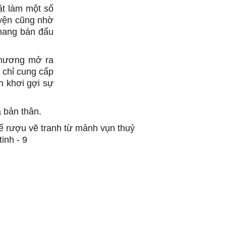
ặt làm một số
guyện cũng nhờ
 mang bán đấu
phương mở ra
 chỉ cung cấp
òn khơi gợi sự
 bản thân.