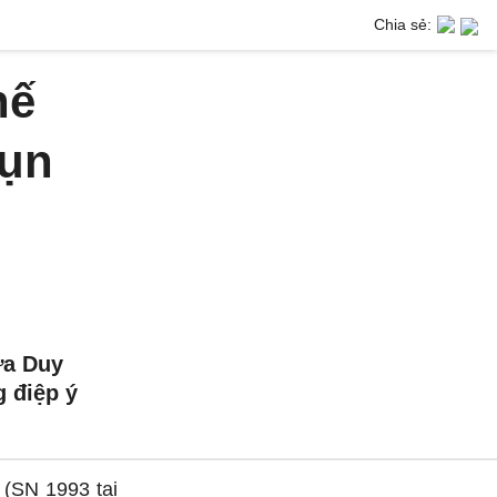
Chia sẻ:
hế
vụn
ứa Duy
g điệp ý
 (SN 1993 tại