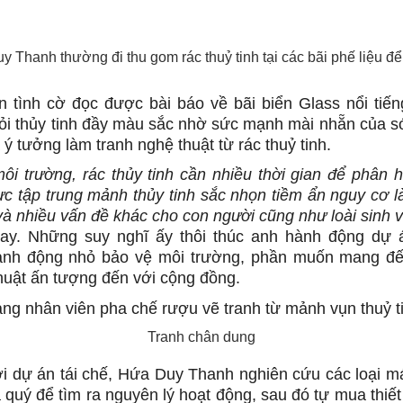
uy Thanh thường đi thu gom rác thuỷ tinh tại các bãi phế liệu đ
n tình cờ đọc được bài báo về bãi biển Glass nổi tiế
ỏi thủy tinh đầy màu sắc nhờ sức mạnh mài nhẵn của s
ý tưởng làm tranh nghệ thuật từ rác thuỷ tinh.
 môi trường, rác thủy tinh cần nhiều thời gian để phân 
c tập trung mảnh thủy tinh sắc nhọn tiềm ẩn nguy cơ l
và nhiều vấn đề khác cho con người cũng như loài sinh v
ay. Những suy nghĩ ấy thôi thúc anh hành động dự 
nh động nhỏ bảo vệ môi trường, phần muốn mang đ
uật ấn tượng đến với cộng đồng.
Tranh chân dung
i dự án tái chế, Hứa Duy Thanh nghiên cứu các loại 
 quý để tìm ra nguyên lý hoạt động, sau đó tự mua thiết