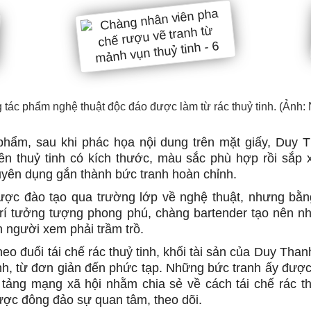
tác phẩm nghệ thuật độc đáo được làm từ rác thuỷ tinh. (Ảnh
phẩm, sau khi phác họa nội dung trên mặt giấy, Duy T
ên thuỷ tinh có kích thước, màu sắc phù hợp rồi sắp 
yên dụng gắn thành bức tranh hoàn chỉnh.
ợc đào tạo qua trường lớp về nghệ thuật, nhưng bằn
trí tưởng tượng phong phú, chàng bartender tạo nên n
n người xem phải trầm trồ.
o đuổi tái chế rác thuỷ tinh, khối tài sản của Duy Than
nh, từ đơn giản đến phức tạp. Những bức tranh ấy được
 tảng mạng xã hội nhằm chia sẻ về cách tái chế rác th
ợc đông đảo sự quan tâm, theo dõi.