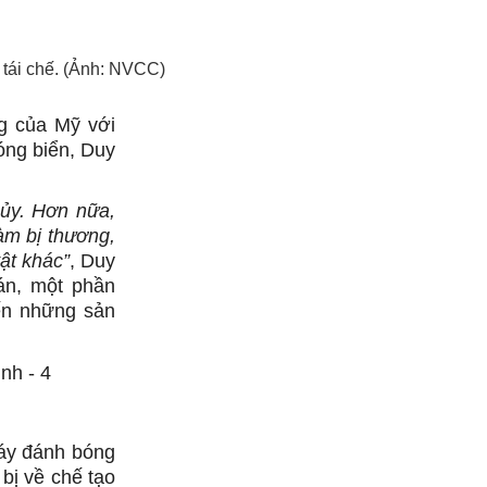
ể tái chế. (Ảnh: NVCC)
ng của Mỹ với
óng biển, Duy
hủy. Hơn nữa,
àm bị thương,
ật khác”
, Duy
án, một phần
ến những sản
máy đánh bóng
 bị về chế tạo