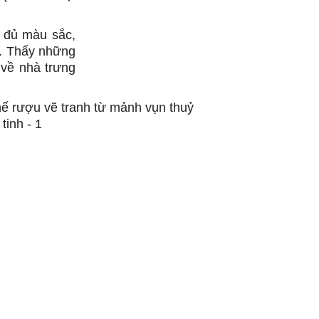
u đủ màu sắc,
h. Thấy những
 về nhà trưng