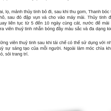
i, lọ, mảnh thủy tinh bỏ đi, sau khi thu gom, Thanh bóc
khô, sau đó đập vụn và cho vào máy mài. Thủy tinh 
quay liên tục từ 5 đến 10 ngày cùng cát, nước để mài
 ra viên thuỷ tinh nhẵn bóng đầy màu sắc và đa dạng ki
ững viên thuỷ tinh sau khi tái chế có thể sử dụng với n
uỳ sự sáng tạo của mỗi người. Ngoài làm móc chìa k
, sỏi trang trí.