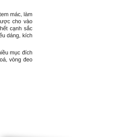
 tem mác, làm
được cho vào
 hết cạnh sắc
ểu dáng, kích
hiều mục đích
hoá, vòng đeo