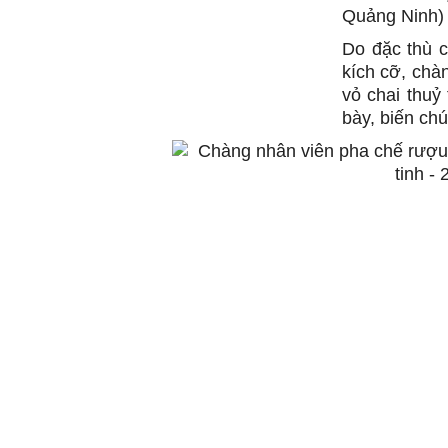
Quảng Ninh) 
Do đặc thù c
kích cỡ, chà
vỏ chai thuỷ
bày, biến chú