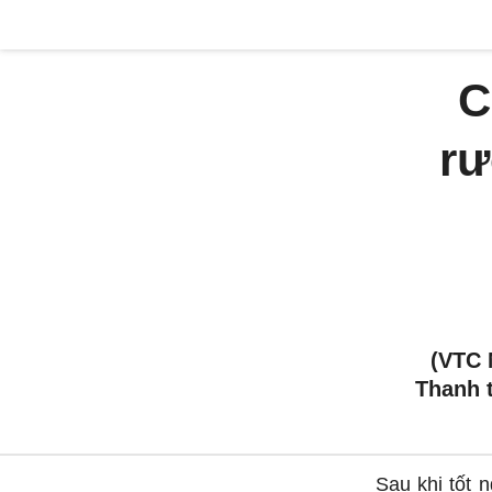
C
rư
(VTC 
Thanh t
Sau khi tốt 