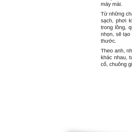
máy mài.
Từ những cha
sạch, phơi 
trong lồng, 
nhọn, sẽ tạo
thước.
Theo anh, nh
khác nhau, t
cổ, chuông gió