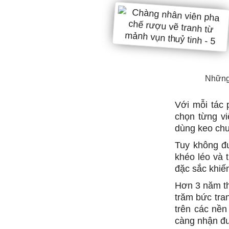
Những 
Với mỗi tác 
chọn từng vi
dùng keo chu
Tuy không đư
khéo léo và 
đặc sắc khiế
Hơn 3 năm the
trăm bức tra
trên các nền
càng nhận đư