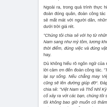
Ngoài ra, trong quá trình thực 
đoàn đóng quân, đoàn công tác c
sẻ mất mát với người dân, những
dưới trời giá rét.
”Chúng tôi chia sẻ với họ từ nhữ
Nam sang như mỳ tôm, lương khô.
thời điểm, đúng việc và đúng vậ
hay.
Dù không hiểu rõ ngôn ngữ của
lời cảm ơn đến đoàn công tác.
”
lại sự sống. Nếu chẳng may Việ
cũng sẽ lên đường giúp đỡ“.
Đáp
chia sẻ:
”Việt Nam và Thổ Nhĩ Kỳ 
cố xảy ra với các bạn, chúng tô
tôi không bao giờ muốn có thảm 