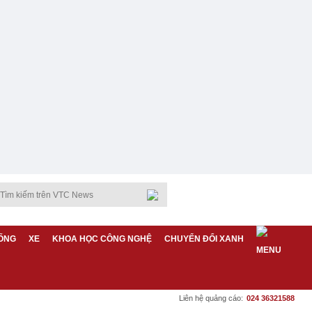
ỐNG
XE
KHOA HỌC CÔNG NGHỆ
CHUYỂN ĐỔI XANH
Liên hệ quảng cáo:
024 36321588