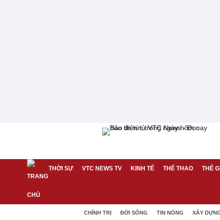
THỜI SỰ
VTC NEWS TV
KINH TẾ
THỂ THAO
THẾ G
CHÍNH TRỊ
ĐỜI SỐNG
TIN NÓNG
XÂY DỰN