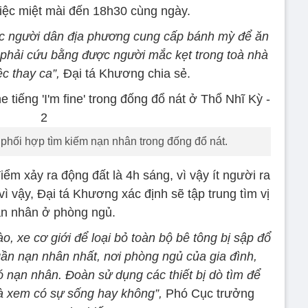
iệc miệt mài đến 18h30 cùng ngày.
c người dân địa phương cung cấp bánh mỳ để ăn
 phải cứu bằng được người mắc kẹt trong toà nhà
ệc thay ca”,
Đại tá Khương chia sẻ.
phối hợp tìm kiếm nạn nhân trong đống đổ nát.
ểm xảy ra động đất là 4h sáng, vì vậy ít người ra
 vậy, Đại tá Khương xác định sẽ tập trung tìm vị
nạn nhân ở phòng ngủ.
, xe cơ giới để loại bỏ toàn bộ bê tông bị sập đổ
í gần nạn nhân nhất, nơi phòng ngủ của gia đình,
có nạn nhân. Đo
àn sử dụng các thiết bị dò tìm để
à xem có sự sống hay không”,
Phó Cục trưởng