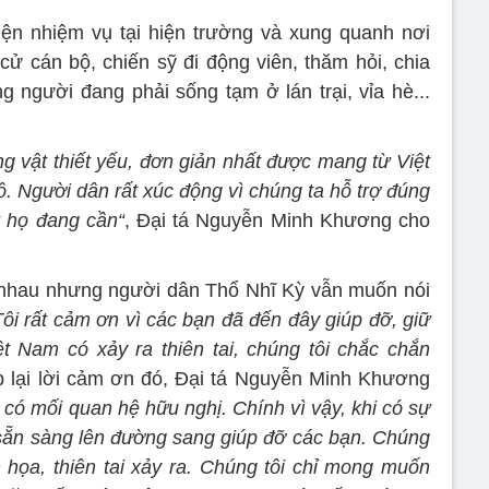
hiện nhiệm vụ tại hiện trường và xung quanh nơi
ử cán bộ, chiến sỹ đi động viên, thăm hỏi, chia
 người đang phải sống tạm ở lán trại, vỉa hè...
ng vật thiết yếu, đơn giản nhất được mang từ Việt
 Người dân rất xúc động vì chúng ta hỗ trợ đúng
t họ đang cần“
, Đại tá Nguyễn Minh Khương cho
 nhau nhưng người dân Thổ Nhĩ Kỳ vẫn muốn nói
Tôi rất cảm ơn vì các bạn đã đến đây giúp đỡ, giữ
t Nam có xảy ra thiên tai, chúng tôi chắc chắn
 lại lời cảm ơn đó, Đại tá Nguyễn Minh Khương
có mối quan hệ hữu nghị. Chính vì vậy, khi có sự
i sẵn sàng lên đường sang giúp đỡ các bạn. Chúng
họa, thiên tai xảy ra. Chúng tôi chỉ mong muốn