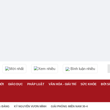
Mới nhất
Xem nhiều
Bình luận nhiều
IỚI
GIÁO DỤC
PHÁP LUẬT
VĂN HÓA - GIẢI TRÍ
SỨC KHỎE
ĐỜI S
G ĐẢNG
KỶ NGUYÊN VƯƠN MÌNH
GIẢI PHÓNG MIỀN NAM 30-4