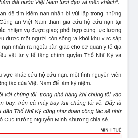
thăm đất nước Việt Nam tươi đẹp và mến khách“.
an để tìm kiếm nạn nhân bị vùi lấp trong những
 Công an Việt Nam tham gia cứu hộ cứu nạn tại
ắc nhiệm vụ được giao; phối hợp cùng lực lượng
ứu được một người còn sống ra khỏi khu vực sập
ể nạn nhân ra ngoài bàn giao cho cơ quan y tế địa
iều vật tư y tế tặng chính quyền Thổ Nhĩ Kỳ và
hu vực khác cứu hộ cứu nạn, một tình nguyện viên
ông tác của Việt Nam để làm kỷ niệm.
i với chúng tôi, trong nhà hàng khi chúng tôi vào
ân bay, trên cả máy bay khi chúng tôi về. Đấy là
i dân Thổ Nhĩ Kỳ cũng như đoàn công tác sẽ nhớ
 Cục trưởng Nguyễn Minh Khương chia sẻ.
MINH TUỆ