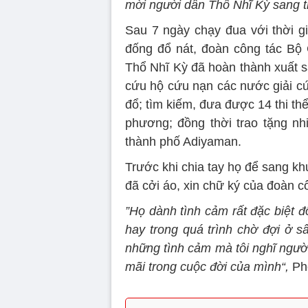
mời người dân Thổ Nhĩ Kỳ sang 
Sau 7 ngày chạy đua với thời gi
đống đổ nát, đoàn công tác Bộ
Thổ Nhĩ Kỳ đã hoàn thành xuất s
cứu hộ cứu nạn các nước giải c
đổ; tìm kiếm, đưa được 14 thi th
phương; đồng thời trao tặng nh
thành phố Adiyaman.
Trước khi chia tay họ để sang k
đã cởi áo, xin chữ ký của đoàn c
”Họ dành tình cảm rất đặc biệt đố
hay trong quá trình chờ đợi ở s
những tình cảm mà tôi nghĩ ngườ
mãi trong cuộc đời của mình“,
Phó