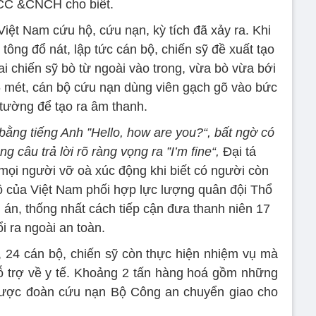
C &CNCH cho biết.
iệt Nam cứu hộ, cứu nạn, kỳ tích đã xảy ra. Khi
tông đổ nát, lập tức cán bộ, chiến sỹ đề xuất tạo
ai chiến sỹ bò từ ngoài vào trong, vừa bò vừa bới
6 mét, cán bộ cứu nạn dùng viên gạch gõ vào bức
tường để tạo ra âm thanh.
i bằng tiếng Anh ”Hello, how are you?“, bất ngờ có
g câu trả lời rõ ràng vọng ra ”I’m fine“,
Đại tá
 mọi người vỡ oà xúc động khi biết có người còn
 của Việt Nam phối hợp lực lượng quân đội Thổ
án, thống nhất cách tiếp cận đưa thanh niên 17
ổi ra ngoài an toàn.
 24 cán bộ, chiến sỹ còn thực hiện nhiệm vụ mà
ỗ trợ về y tế. Khoảng 2 tấn hàng hoá gồm những
 được đoàn cứu nạn Bộ Công an chuyển giao cho