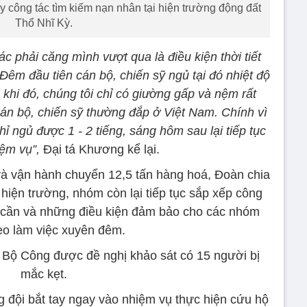
 công tác tìm kiếm nạn nhân tại hiện trường động đất
Thổ Nhĩ Kỳ.
c phải căng mình vượt qua là điều kiện thời tiết
Đêm đầu tiên cán bộ, chiến sỹ ngủ tại đó nhiệt độ
ng khi đó, chúng tôi chỉ có giường gấp và nệm rất
n bộ, chiến sỹ thường đắp ở Việt Nam. Chính vì
ỉ ngủ được 1 - 2 tiếng, sáng hôm sau lại tiếp tục
iệm vụ”,
Đại tá Khương kể lại.
và vận hành chuyển 12,5 tấn hàng hoá, Đoàn chia
hiện trường, nhóm còn lại tiếp tục sắp xếp công
u cần và những điều kiện đảm bảo cho các nhóm
heo làm việc xuyên đêm.
 Bộ Công được đề nghị khảo sát có 15 người bị
mắc kẹt.
 đội bắt tay ngay vào nhiệm vụ thực hiện cứu hộ