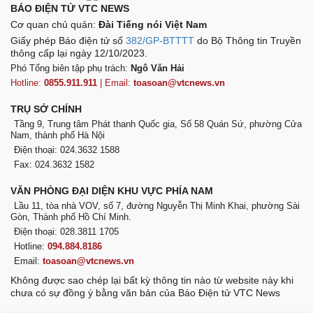
BÁO ĐIỆN TỬ VTC NEWS
Cơ quan chủ quản:
Đài Tiếng nói Việt Nam
Giấy phép Báo điện tử số
382/GP-BTTTT
do Bộ Thông tin Truyền
thông cấp lại ngày 12/10/2023.
Phó Tổng biên tập phụ trách:
Ngô Văn Hải
Hotline:
0855.911.911
| Email:
toasoan@vtcnews.vn
TRỤ SỞ CHÍNH
Tầng 9, Trung tâm Phát thanh Quốc gia, Số 58 Quán Sứ, phường Cửa
Nam, thành phố Hà Nội
Điện thoại: 024.3632 1588
Fax: 024.3632 1582
VĂN PHÒNG ĐẠI DIỆN KHU VỰC PHÍA NAM
Lầu 11, tòa nhà VOV, số 7, đường Nguyễn Thị Minh Khai, phường Sài
Gòn, Thành phố Hồ Chí Minh.
Điện thoại: 028.3811 1705
Hotline:
094.884.8186
Email:
toasoan@vtcnews.vn
Không được sao chép lại bất kỳ thông tin nào từ website này khi
chưa có sự đồng ý bằng văn bản của Báo Điện tử VTC News