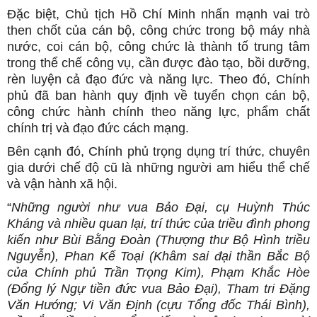
Đặc biệt, Chủ tịch Hồ Chí Minh nhấn mạnh vai trò
then chốt của cán bộ, công chức trong bộ máy nhà
nước, coi cán bộ, công chức là thành tố trung tâm
trong thể chế công vụ, cần được đào tạo, bồi dưỡng,
rèn luyện cả đạo đức và năng lực. Theo đó, Chính
phủ đã ban hành quy định về tuyển chọn cán bộ,
công chức hành chính theo năng lực, phẩm chất
chính trị và đạo đức cách mạng.
Bên cạnh đó, Chính phủ trọng dụng trí thức, chuyên
gia dưới chế độ cũ là những người am hiểu thể chế
và vận hành xã hội.
“
Những người như vua Bảo Đại, cụ Huỳnh Thúc
Kháng và nhiều quan lại, trí thức của triều đình phong
kiến như Bùi Bằng Đoàn (Thượng thư Bộ Hình triều
Nguyễn), Phan Kế Toại (Khâm sai đại thần Bắc Bộ
của Chính phủ Trần Trọng Kim), Phạm Khắc Hòe
(Đổng lý Ngự tiền đức vua Bảo Đại), Tham tri Đặng
Văn Hướng; Vi Văn Định (cựu Tổng đốc Thái Bình),