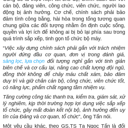
cán bộ, đảng viên, công chức, viên chức, người lao
động bị ảnh hưởng. Cơ chế, chính sách phải bảo
đảm tính công bằng, hài hòa trong tổng tương quan
chung giữa các đối tượng nhằm ổn định cuộc sống,
quyền và lợi ích để không ai bị bỏ lại phía sau trong
quá trình sắp xếp, tinh gọn tổ chức bộ máy.
“
Việc xây dựng chính sách phải gắn với trách nhiệm
người đứng đầu cơ quan, đơn vị trong đánh giá,
sàng lọc, lựa chọn
đối tượng nghỉ gắn với tinh giản
biên chế và cơ cấu lại, nâng cao chất lượng đội ngũ,
đồng thời không để chảy máu chất xám, bảo đảm
duy trì và giữ chân cán bộ, công chức, viên chức tốt,
có năng lực, phẩm chất ngang tầm nhiệm vụ.
Tăng cường công tác thanh tra, kiểm tra, giám sát, xử
lý nghiêm, kịp thời trường hợp lợi dụng việc sắp xếp
tổ chức, gây mất đoàn kết nội bộ, ảnh hưởng đến uy
tín của Đảng và cơ quan, tổ chức
”, ông Tấn nói.
Một yêu cầu khác, theo GS.TS Tạ Ngọc Tấn là đổi