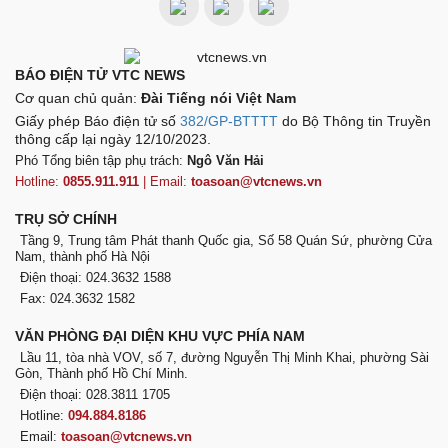
BÁO ĐIỆN TỬ VTC NEWS
Cơ quan chủ quản:
Đài Tiếng nói Việt Nam
Giấy phép Báo điện tử số
382/GP-BTTTT
do Bộ Thông tin Truyền
thông cấp lại ngày 12/10/2023.
Phó Tổng biên tập phụ trách:
Ngô Văn Hải
Hotline:
0855.911.911
| Email:
toasoan@vtcnews.vn
TRỤ SỞ CHÍNH
Tầng 9, Trung tâm Phát thanh Quốc gia, Số 58 Quán Sứ, phường Cửa
Nam, thành phố Hà Nội
Điện thoại: 024.3632 1588
Fax: 024.3632 1582
VĂN PHÒNG ĐẠI DIỆN KHU VỰC PHÍA NAM
Lầu 11, tòa nhà VOV, số 7, đường Nguyễn Thị Minh Khai, phường Sài
Gòn, Thành phố Hồ Chí Minh.
Điện thoại: 028.3811 1705
Hotline:
094.884.8186
Email:
toasoan@vtcnews.vn