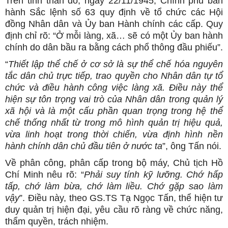
Trên tinh thần đó, ngày 22/11/1945, Chính phủ ban
hành Sắc lệnh số 63 quy định về tổ chức các Hội
đồng Nhân dân và Ủy ban Hành chính các cấp. Quy
định chỉ rõ: “Ở mỗi làng, xã… sẽ có một Ủy ban hành
chính do dân bầu ra bằng cách phổ thông đầu phiếu”.
“
Thiết lập thể chế ở cơ sở là sự thể chế hóa nguyên
tắc dân chủ trực tiếp, trao quyền cho Nhân dân tự tổ
chức và điều hành công việc làng xã. Điều này thể
hiện sự tôn trọng vai trò của Nhân dân trong quản lý
xã hội và là một cấu phần quan trọng trong hệ thể
chế thống nhất từ trong mô hình quản trị hiệu quả,
vừa linh hoạt trong thời chiến, vừa định hình nền
hành chính dân chủ đầu tiên ở nước ta
”, ông Tấn nói.
Về phân công, phân cấp trong bộ máy, Chủ tịch Hồ
Chí Minh nêu rõ: “
Phải suy tính kỹ lưỡng. Chớ hấp
tấp, chớ làm bừa, chớ làm liều. Chớ gặp sao làm
vậy
”. Điều này, theo GS.TS Tạ Ngọc Tấn, thể hiện tư
duy quản trị hiện đại, yêu cầu rõ ràng về chức năng,
thẩm quyền, trách nhiệm.