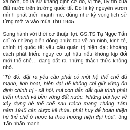
xa hơn, đó là sự khẳng định cơ đồ, vị thế, uy tín của
đất nước trên trường quốc tế. Đó là kỷ nguyên vươn
mình phát triển mạnh mẽ, đúng như kỳ vọng lịch sử
từng mở ra vào mùa Thu 1945.
Song hành với thời cơ thuận lợi, GS.TS Tạ Ngọc Tấn
chỉ rõ những biến động phức tạp về an ninh, kinh tế,
chính trị quốc tế; yêu cầu quản trị hiện đại; khoảng
cách phát triển; nguy cơ tụt hậu nếu không kịp đổi
mới thể chế… đang đặt ra những thách thức không
nhỏ.
“
Từ đó, đặt ra yêu cầu phải có một hệ thể chế đủ
mạnh, linh hoạt, hiện đại để không chỉ giữ vững ổn
định chính trị - xã hội, mà còn dẫn dắt quá trình phát
triển nhanh và bền vững đất nước. Những bài học về
xây dựng hệ thể chế sau Cách mạng Tháng Tám
năm 1945 cần được kế thừa, phát huy để hoàn thiện
hệ thể chế ở nước ta theo hướng hiện đại hóa
”, ông
Tấn nhấn mạnh.