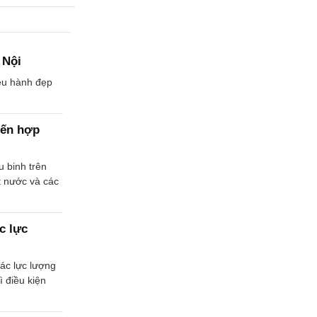
 Nội
iễu hành đẹp
hiến hợp
u binh trên
t nước và các
c lực
ác lực lượng
ì điều kiện