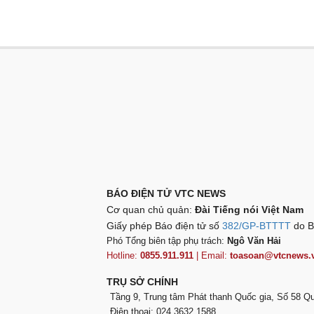
BÁO ĐIỆN TỬ VTC NEWS
Cơ quan chủ quản:
Đài Tiếng nói Việt Nam
Giấy phép Báo điện tử số
382/GP-BTTTT
do B
Phó Tổng biên tập phụ trách:
Ngô Văn Hải
Hotline:
0855.911.911
| Email:
toasoan@vtcnews.
TRỤ SỞ CHÍNH
Tầng 9, Trung tâm Phát thanh Quốc gia, Số 58 
Điện thoại: 024.3632 1588