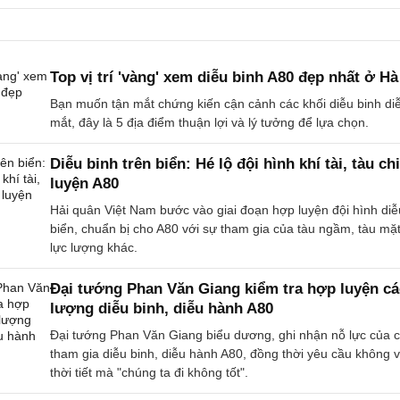
Top vị trí 'vàng' xem diễu binh A80 đẹp nhất ở Hà
Bạn muốn tận mắt chứng kiến cận cảnh các khối diễu binh d
mắt, đây là 5 địa điểm thuận lợi và lý tưởng để lựa chọn.
Diễu binh trên biển: Hé lộ đội hình khí tài, tàu c
luyện A80
Hải quân Việt Nam bước vào giai đoạn hợp luyện đội hình diễ
biển, chuẩn bị cho A80 với sự tham gia của tàu ngầm, tàu mặ
lực lượng khác.
Đại tướng Phan Văn Giang kiểm tra hợp luyện cá
lượng diễu binh, diễu hành A80
Đại tướng Phan Văn Giang biểu dương, ghi nhận nỗ lực của c
tham gia diễu binh, diễu hành A80, đồng thời yêu cầu không v
thời tiết mà "chúng ta đi không tốt".