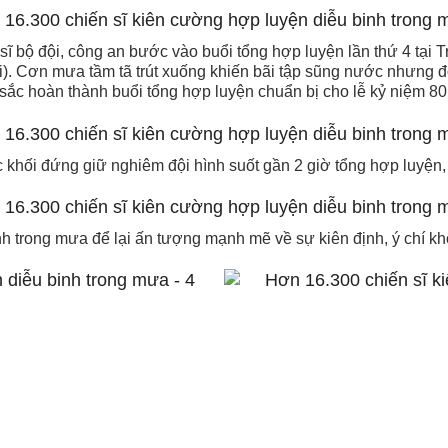
sĩ bộ đội, công an bước vào buổi tổng hợp luyện lần thứ 4 tại
). Cơn mưa tầm tã trút xuống khiến bãi tập sũng nước nhưng đ
 sắc hoàn thành buổi tổng hợp luyện chuẩn bị cho lễ kỷ niệm 8
c khối đứng giữ nghiêm đội hình suốt gần 2 giờ tổng hợp luyện, 
h trong mưa để lại ấn tượng mạnh mẽ về sự kiên định, ý chí kh