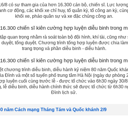
6/8 có sự tham gia của hơn 16.300 cán bộ, chiến sĩ. Lực lượn
ành cơ động, các khối xe chỉ huy, tổ quân kỳ, tổ công an kỳ, cùn
khối xe, pháo quân sự và xe đặc chủng công an.
tập quan trọng nhằm rà soát toàn bộ đội hình, khí tài, cũng nh
 duyệt, tổng duyệt. Chương trình tổng hợp luyện được chia làm 
trang trọng và phần diễu binh - diễu hành.
t chương trình diễu binh, diễu hành kỷ niệm 80 năm Quốc khán
a Đình và một số tuyến phố trung tâm Hà Nội (ngày dự phòng 28
ợp luyện cuối cùng trước lễ - được tổ chức vào 6h30 ngày 30/8
 lễ diễu binh, diễu hành chính thức sẽ được tổ chức từ 6h30 
Đình lịch sử.
80 năm Cách mạng Tháng Tám và Quốc khánh 2/9