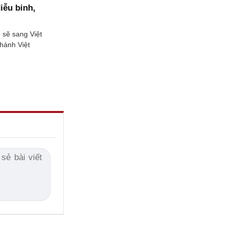
iễu binh,
 sẽ sang Việt
hánh Việt