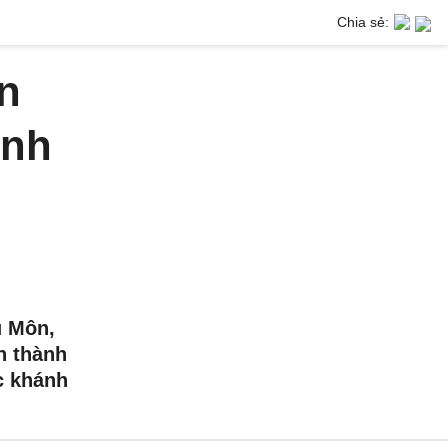
Chia sẻ:
ên
inh
u Môn,
n thành
c khánh