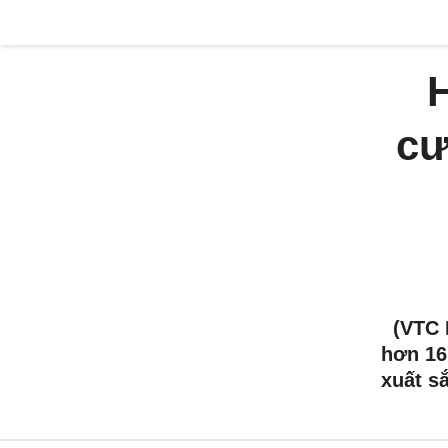
H
cư
(VTC 
hơn 16
xuất s