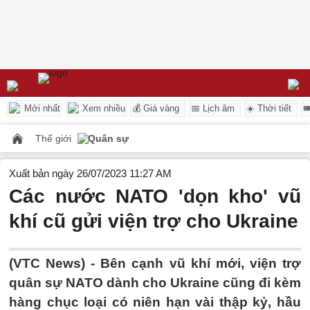
Mới nhất
Xem nhiều
💰 Giá vàng
📅 Lịch âm
☀️ Thời tiết

Thế giới
Quân sự
Xuất bản ngày 26/07/2023 11:27 AM
Các nước NATO 'dọn kho' vũ
khí cũ gửi viện trợ cho Ukraine
(VTC News) -
Bên cạnh vũ khí mới, viện trợ
quân sự NATO dành cho Ukraine cũng đi kèm
hàng chục loại có niên hạn vài thập kỷ, hầu