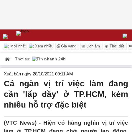
Mới nhất
Xem nhiều
💰 Giá vàng
📅 Lịch âm
☀️ Thời tiết

Thời sự
Tin nhanh 24h
Xuất bản ngày 28/10/2021 09:11 AM
Cả ngàn vị trí việc làm đang
cần 'lấp đầy' ở TP.HCM, kèm
nhiều hỗ trợ đặc biệt
(VTC News) -
Hiện có hàng nghìn vị trí việc
làm ở TP.HCM đang chờ người lao động,