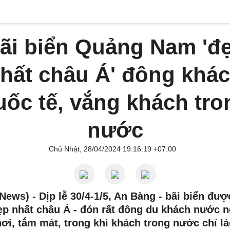
ãi biển Quảng Nam 'đ
hất châu Á' đông khá
uốc tế, vắng khách tro
nước
Chủ Nhật, 28/04/2024 19:16:19 +07:00
News) -
Dịp lễ 30/4-1/5, An Bàng - bãi biển đượ
p nhất châu Á - đón rất đông du khách nước n
hơi, tắm mát, trong khi khách trong nước chỉ lá