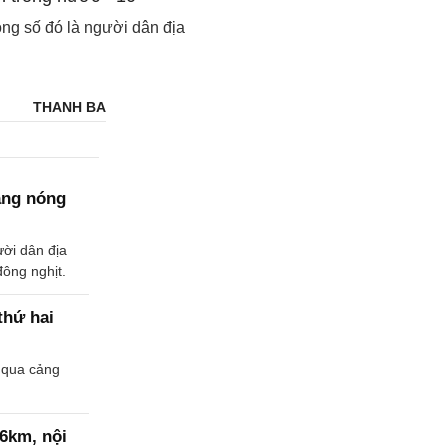
ong số đó là người dân địa
THANH BA
ắng nóng
ời dân địa
ông nghịt.
thứ hai
ế qua cảng
 6km, nội