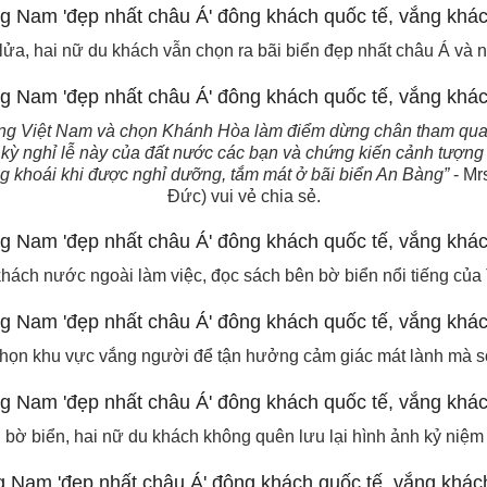
ửa, hai nữ du khách vẫn chọn ra bãi biển đẹp nhất châu Á và 
ang Việt Nam và chọn Khánh Hòa làm điểm dừng chân tham qua
 nghỉ lễ này của đất nước các bạn và chứng kiến cảnh tượng rấ
g khoái khi được nghỉ dưỡng, tắm mát ở bãi biển An Bàng”
- Mr
Đức) vui vẻ chia sẻ.
ách nước ngoài làm việc, đọc sách bên bờ biển nổi tiếng của
chọn khu vực vắng người để tận hưởng cảm giác mát lành mà só
bờ biển, hai nữ du khách không quên lưu lại hình ảnh kỷ niệm