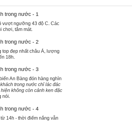
 độ vượt ngưỡng 43 độ C. Các
i chơi, tắm mát.
 top đẹp nhất châu Á, lượng
ến 18h.
i biển An Bàng đón hàng nghìn
 khách trong nước chỉ lác đác
m hiện không còn cảnh ken đặc
 nói.
từ 14h - thời điểm nắng vẫn