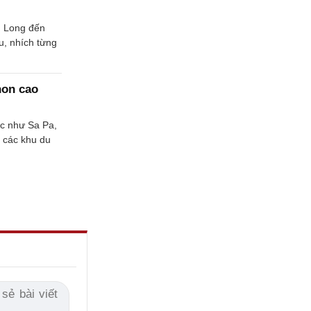
g Long đến
u, nhích từng
non cao
ắc như Sa Pa,
 các khu du