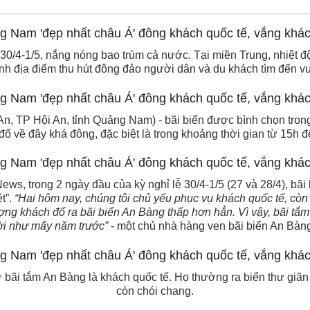
 30/4-1/5, nắng nóng bao trùm cả nước. Tại miền Trung, nhiệt
ành địa điểm thu hút đông đảo người dân và du khách tìm đến vu
, TP Hội An, tỉnh Quảng Nam) - bãi biển được bình chọn trong
đổ về đây khá đông, đặc biệt là trong khoảng thời gian từ 15h đ
s, trong 2 ngày đầu của kỳ nghỉ lễ 30/4-1/5 (27 và 28/4), bã
t”.
“Hai hôm nay, chúng tôi chủ yếu phục vụ khách quốc tế, còn
ượng khách đổ ra bãi biển An Bàng thấp hơn hẳn. Vì vậy, bãi tắ
i như mấy năm trước”
- một chủ nhà hàng ven bãi biển An Bàng
 bãi tắm An Bàng là khách quốc tế. Họ thường ra biển thư giãn 
còn chói chang.