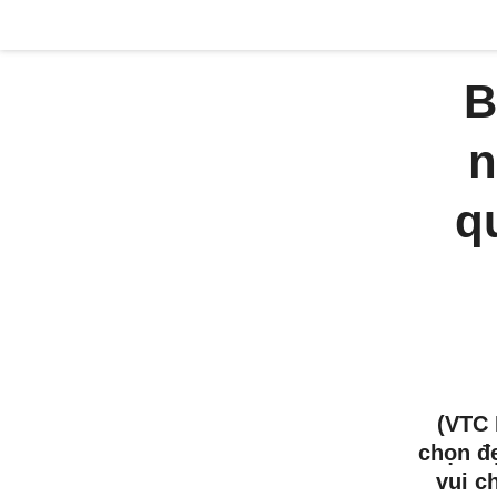
B
n
q
(VTC 
chọn đẹ
vui c