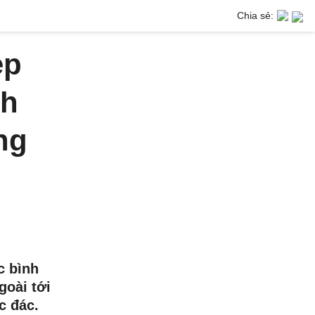
Chia sẻ:
ẹp
ch
ng
c bình
goài tới
c đác.