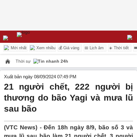
Mới nhất
Xem nhiều
💰 Giá vàng
📅 Lịch âm
☀️ Thời tiết

Thời sự
Tin nhanh 24h
Xuất bản ngày 08/09/2024 07:49 PM
21 người chết, 222 người bị
thương do bão Yagi và mưa lũ
sau bão
(VTC News) -
Đến 18h ngày 8/9, bão số 3 và
mưa lũ sau bão làm 21 người chết, 3 người