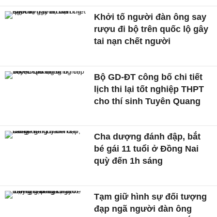
Khởi tố người đàn ông say
rượu đi bộ trên quốc lộ gây
tai nạn chết người
Bộ GD-ĐT công bố chi tiết
lịch thi lại tốt nghiệp THPT
cho thí sinh Tuyên Quang
Cha dượng đánh đập, bắt
bé gái 11 tuổi ở Đồng Nai
quỳ đến 1h sáng
Tạm giữ hình sự đối tượng
đạp ngã người đàn ông