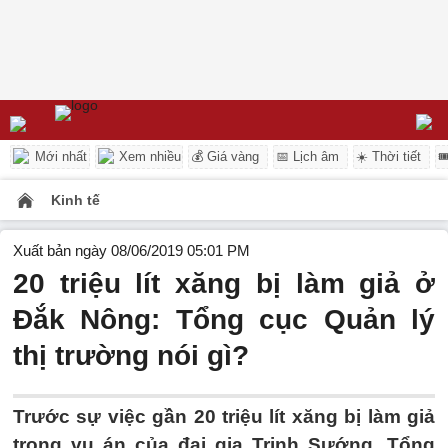
Mới nhất
Xem nhiều
💰 Giá vàng
📅 Lịch âm
☀️ Thời tiết

Kinh tế
Xuất bản ngày 08/06/2019 05:01 PM
20 triệu lít xăng bị làm giả ở
Đắk Nông: Tổng cục Quản lý
thị trường nói gì?
Trước sự việc gần 20 triệu lít xăng bị làm giả
trong vụ án của đại gia Trịnh Sướng, Tổng