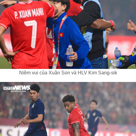
Niềm vui của Xuân Son và HLV Kim Sang-sik