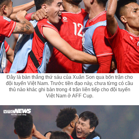
Đây là bàn thắng thứ sáu của Xuân Son qua bốn trận cho
đội tuyển Việt Nam. Trước tiền đạo này, chưa từng có cầu
thủ nào khác ghi bàn trong 4 trận liên tiếp cho đội tuyển
Việt Nam ở AFF Cup.