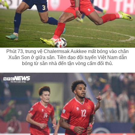
Phút 73, trung vệ Chalermsak Aukkee mất bóng vào chân
Xuân Son ở giữa sân. Tiền đạo đội tuyển Việt Nam dẫn
bóng từ sân nhà đến tận vòng cấm đối thủ.