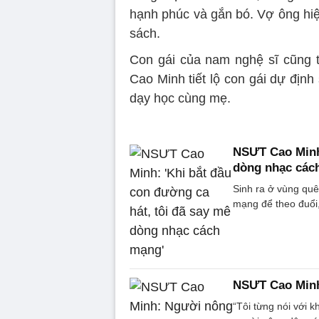
hạnh phúc và gắn bó. Vợ ông hiệ
sách.
Con gái của nam nghệ sĩ cũng 
Cao Minh tiết lộ con gái dự định
dạy học cùng mẹ.
NSƯT Cao Minh:
dòng nhạc các
Sinh ra ở vùng qu
mạng để theo đuổi,
NSƯT Cao Minh
“Tôi từng nói với k