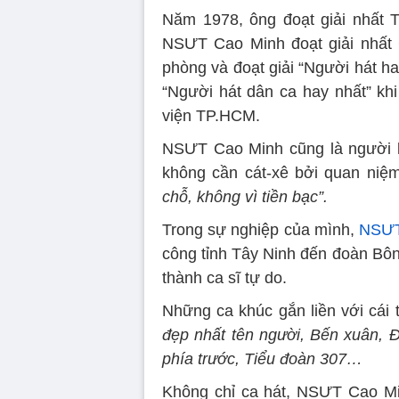
Năm 1978, ông đoạt giải nhất T
NSƯT Cao Minh đoạt giải nhất 
phòng và đoạt giải “Người hát hay
“Người hát dân ca hay nhất” kh
viện TP.HCM.
NSƯT Cao Minh cũng là người l
không cần cát-xê bởi quan ni
chỗ, không vì tiền bạc”.
Trong sự nghiệp của mình,
NSƯT
công tỉnh Tây Ninh đến đoàn Bôn
thành ca sĩ tự do.
Những ca khúc gắn liền với cái 
đẹp nhất tên người, Bến xuân, 
phía trước, Tiểu đoàn 307…
Không chỉ ca hát, NSƯT Cao M