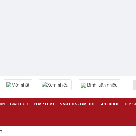
Mới nhất
Xem nhiều
Bình luận nhiều
IỚI
GIÁO DỤC
PHÁP LUẬT
VĂN HÓA - GIẢI TRÍ
SỨC KHỎE
ĐỜI S
ỆT