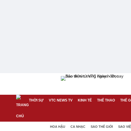
THỜI SỰ
VTC NEWS TV
KINH TẾ
THỂ THAO
THẾ G
HOA HẬU
CA NHẠC
SAO THẾ GIỚI
SAO VI