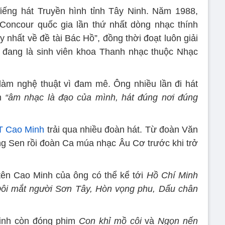
iếng hát Truyền hình tỉnh Tây Ninh. Năm 1988,
Concour quốc gia lần thứ nhất dòng nhạc thính
 nhất về đề tài Bác Hồ”, đồng thời đoạt luôn giải
i đang là sinh viên khoa Thanh nhạc thuộc Nhạc
àm nghệ thuật vì đam mê. Ông nhiều lần đi hát
ệm
“âm nhạc là đạo của mình, hát đúng nơi đúng
 Cao Minh
trải qua nhiều đoàn hát. Từ đoàn Văn
g Sen rồi đoàn Ca múa nhạc Âu Cơ trước khi trở
tên Cao Minh của ông có thể kể tới
Hồ Chí Minh
Đôi mắt người Sơn Tây, Hòn vọng phu, Dấu chân
inh còn đóng phim
Con khỉ mồ côi
và
Ngọn nến