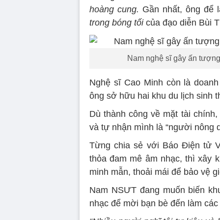
hoàng cung.
Gần nhất, ông để l
trong bóng tối
của đạo diễn Bùi 
Nam nghệ sĩ gây ấn tượng t
Nghệ sĩ Cao Minh còn là doanh n
ông sở hữu hai khu du lịch sinh t
Dù thành công về mặt tài chính,
và tự nhận mình là “người nông d
Từng chia sẻ với Báo Điện tử 
thỏa đam mê âm nhạc, thì xây kh
minh mẫn, thoải mái để bảo vệ gi
Nam NSƯT đang muốn biến khu d
nhạc để mời bạn bè đến làm các