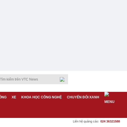
ỐNG
XE
KHOA HỌC CÔNG NGHỆ
CHUYỂN ĐỔI XANH
Liên hệ quảng cáo:
024 36321588