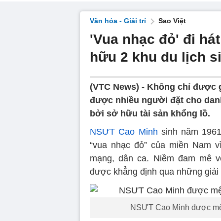
Văn hóa - Giải trí
Sao Việt
'Vua nhạc đỏ' đi há
hữu 2 khu du lịch si
(VTC News) -
Không chỉ được g
được nhiều người đặt cho danh
bởi sở hữu tài sản khổng lồ.
NSƯT Cao Minh
sinh năm 1961
“vua nhạc đỏ” của miền Nam vì
mạng, dân ca. Niềm đam mê v
được khẳng định qua những giả
NSƯT Cao Minh được mện