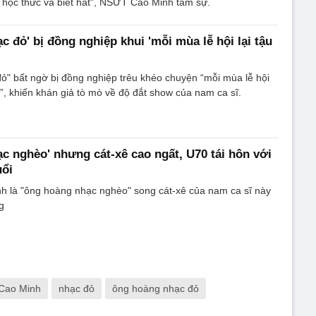
 học thức và biết hát", NSƯT Cao Minh tâm sự.
 đỏ' bị đồng nghiệp khui 'mỗi mùa lễ hội lại tậu
" bất ngờ bị đồng nghiệp trêu khéo chuyện “mỗi mùa lễ hội
à”, khiến khán giả tò mò về độ đắt show của nam ca sĩ.
c nghèo' nhưng cát-xê cao ngất, U70 tái hôn với
uổi
 là "ông hoàng nhạc nghèo" song cát-xê của nam ca sĩ này
g
 Cao Minh
nhạc đỏ
ông hoàng nhạc đỏ