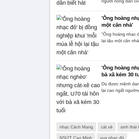
người nông dân có
'Ông hoàng nhạc
một căn nhà'
"Ông hoàng nhạc đỏ
lại tậu một căn nh
'Ông hoàng nhạ
bà xã kém 30 t
Dù được mệnh danh
lại cao ngất ngưởn
nhạc Cách Mạng
cát xê
sinh thái
NSƯT Cao Minh
vua nhạc đỏ