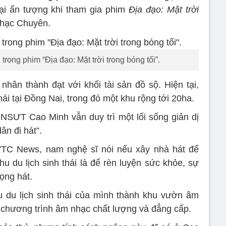
ại ấn tượng khi tham gia phim
Địa đạo: Mặt trời
Thạc Chuyên.
rong phim “Địa đạo: Mặt trời trong bóng tối”.
hân thành đạt với khối tài sản đồ sộ. Hiện tại,
hái tại Đồng Nai, trong đó một khu rộng tới 20ha.
 NSƯT Cao Minh vẫn duy trì một lối sống giản dị
ân đi hát”.
VTC News, nam nghệ sĩ nói nếu xây nhà hát để
u du lịch sinh thái là để rèn luyện sức khỏe, sự
ọng hát.
u lịch sinh thái của mình thành khu vườn âm
 chương trình âm nhạc chất lượng và đẳng cấp.