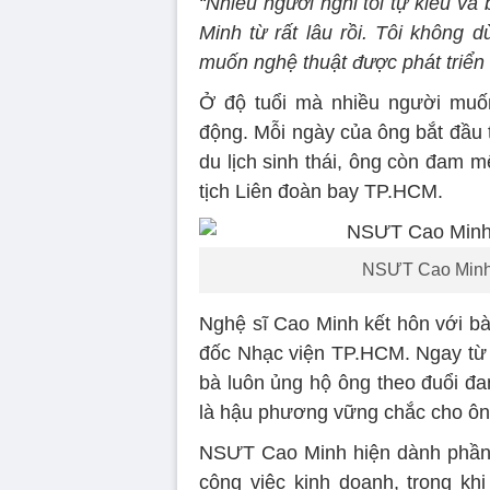
“Nhiều người nghĩ tôi tự kiêu v
Minh từ rất lâu rồi. Tôi không 
muốn nghệ thuật được phát triển
Ở độ tuổi mà nhiều người muố
động. Mỗi ngày của ông bắt đầu t
du lịch sinh thái, ông còn đam 
tịch Liên đoàn bay TP.HCM.
NSƯT Cao Minh v
Nghệ sĩ Cao Minh kết hôn với 
đốc Nhạc viện TP.HCM. Ngay từ 
bà luôn ủng hộ ông theo đuổi đa
là hậu phương vững chắc cho ôn
NSƯT Cao Minh hiện dành phần l
công việc kinh doanh, trong kh