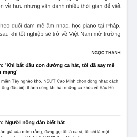
n về hưu nhưng vẫn dành nhiều thời gian để viết
theo đuổi đam mê âm nhạc, học piano tại Pháp.
 sau khi tốt nghiệp sẽ trở về Việt Nam mở trường
NGỌC THANH
 'Khi bắt đầu con đường ca hát, tôi đã say mê
h mạng'
ê miền Tây nghèo khó, NSƯT Cao Minh chọn dòng nhạc cách
 ông đặc biệt thành công khi hát những ca khúc về Bác Hồ.
: Người nông dân biết hát
hán giả của mình rằng, đừng gọi tôi là ca sĩ, tôi chỉ là một