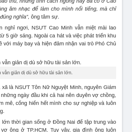
à bảo thủ, nhưng tính cách ngông này đã có ở Cao
dùng âm nhạc để làm cho mình nổi tiếng, mà chỉ
 đúng nghĩa”,
ông tâm sự.
n nghỉ ngơi, NSƯT Cao Minh vẫn miệt mài lao
ừ 5 giờ sáng. Ngoài ca hát và việc phát triển khu
mê với máy bay và hiện đảm nhận vai trò Phó Chủ
ẫn giản dị dù sở hữu tài sản lớn.
bà xã là NSƯT Tôn Nữ Nguyệt Minh, nguyên Giám
những ngày đầu khi cả hai nên duyên vợ chồng,
m mê, cống hiến hết mình cho sự nghiệp và luôn
g.
ớn thời gian sống ở Đồng Nai để tập trung vào
i vợ ông ở TP.HCM. Tuy vậy, gia đình ông luôn